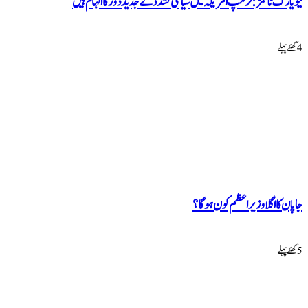
ائمز: ٹرمپ امریکہ میں سیاسی تشدد کے جدید دور کا الہام ہیں
گلا وزیراعظم کون ہوگا؟