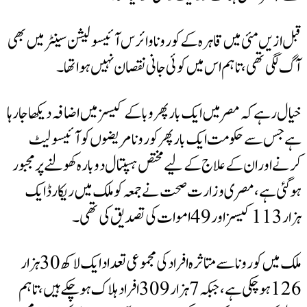
ں مئی میں قاہرہ کے کورونا وائرس آئیسولیشن سینٹر میں بھی
تھی، تاہم اس میں کوئی جانی نقصان نہیں ہوا تھا۔
 کہ مصر میں ایک بار پھر وبا کے کیسز میں اضافہ دیکھا جارہا
ے حکومت ایک بار پھر کورونا مریضوں کو آئیسولیٹ
ر ان کے علاج کے لیے مختص ہسپتال دوبارہ کھولنے پر مجبور
ے، مصری وزارت صحت نے جمعہ کو ملک میں ریکارڈ ایک
ملک میں کورونا سے متاثرہ افراد کی مجموعی تعداد ایک لاکھ 30 ہزار
126 ہوچکی ہے، جبکہ 7 ہزار 309 افراد ہلاک ہوچکے ہیں، تاہم