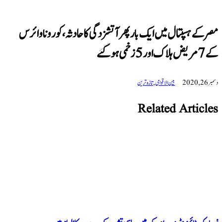
سپتال میں ایک بار پھر آتشزدگی کا حادثہ، کورونا وائرس
بین الاقوامی
,
تازہ ترین
Related Art