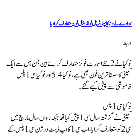
نیا کا پہلا ٹرپل فولڈ ایبل فون متعارف کرادیا
نوکیا نے 2 نئے اسمارٹ فونز متعارف کرائے ہین جن میں سے ایک
کمپنی کا سستا ترین فون بھی ہے، نوکیا 5.4 اور نوکیا سی 1 پلس
 سے پیش کیے گئے۔
کمپنی نے گزشتہ سال سی 1 پیش کیا تھا جبکہ رواں سال مارچ میں
سی 2 کو متعارف کرایا، اب سی 1 کا اپ ڈیٹ ورژن سی 1 پلس کے