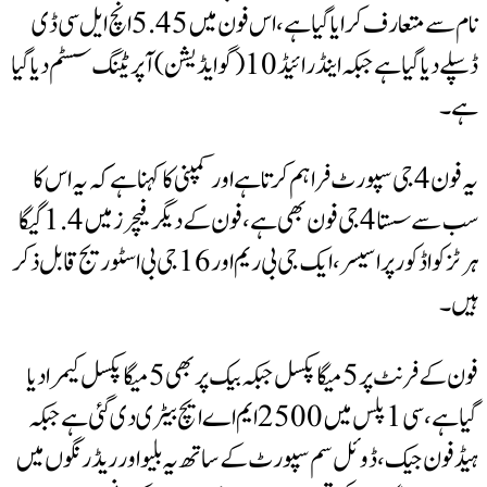
نام سے متعارف کرایا گیا ہے، اس فون میں 5.45 انچ ایل سی ڈی
ڈسپلے دیا گیا ہے جبکہ اینڈرائیڈ 10 (گو ایڈیشن) آپریٹنگ سسٹم دیا گیا
یہ فون 4 جی سپورٹ فراہم کرتا ہے اور کمپنی کا کہنا ہے کہ یہ اس کا
سب سے سستا 4 جی فون بھی ہے، فون کے دیگر فیچرز میں 1.4 گیگا
ہرٹز کواڈ کور پراسیسر، ایک جی بی ریم اور 16 جی بی اسٹوریج قابل ذکر
فون کے فرنٹ پر 5 میگا پکسل جبکہ بیک پر بھی 5 میگا پکسل کیمرا دیا
گیا ہے، سی 1 پلس میں 2500 ایم اے ایچ بیٹری دی گئی ہے جبکہ
جیک، ڈوئل سم سپورٹ کے ساتھ یہ بلیو اور ریڈ رنگوں میں