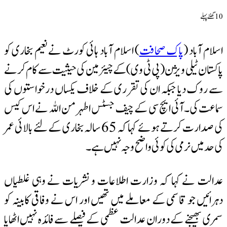
10 گھنٹےپہلے
اسلام آباد (
پاک صحافت
) اسلام آباد ہائی کورٹ نے نعیم بخاری کو
پاکستان ٹیلی ویژن (پی ٹی وی) کے چیئرمین کی حیثیت سے کام کرنے
سے روک دیا جبکہ ان کی تقرری کے خلاف یکساں درخواستوں کی
سماعت کی۔آئی ایچ سی کے چیف جسٹس اطہر من اللہ نے اس کیس
کی صدارت کرتے ہوئے کہا کہ 65 سالہ بخاری کے لئے بالائی عمر
کی حد میں نرمی کی کوئی واضح وجہ نہیں ہے۔
عدالت نے کہا کہ وزارت اطلاعات و
نشریات
نے وہی غلطیاں
دہرائیں جو قاسمی کے معاملے میں تھیں اور اس نے وفاقی کابینہ کو
سمری بھیجنے کے دوران عدالت عظمی کے فیصلے سے فائدہ نہیں اٹھایا