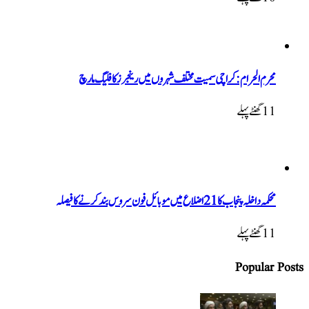
محرم الحرام: کراچی سمیت مختلف شہروں میں رینجرز کا فلیگ مارچ
11 گھنٹےپہلے
محکمہ داخلہ پنجاب کا 21 اضلاع میں موبائل فون سروس بند کرنے کا فیصلہ
11 گھنٹےپہلے
Popular Posts