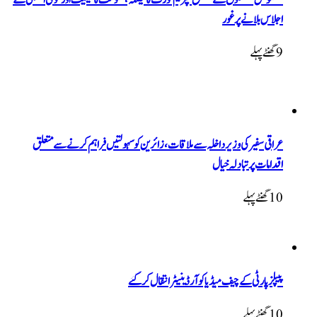
اجلاس بلانے پر غور
9 گھنٹےپہلے
عراقی سفیر کی وزیر داخلہ سے ملاقات، زائرین کو سہولتیں فراہم کرنے سے متعلق
اقدامات پر تبادلہ خیال
10 گھنٹےپہلے
پیپلزپارٹی کے چیف میڈیا کوآرڈینیٹر انتقال کرگئے
10 گھنٹےپہلے