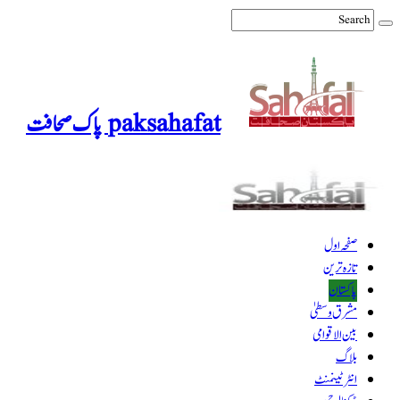
paksahafat پاک صحافت
صفحہ اول
تازہ ترین
پاکستان
مشرق وسطیٰ
بین الاقوامی
بلاگ
انٹرٹینمنٹ