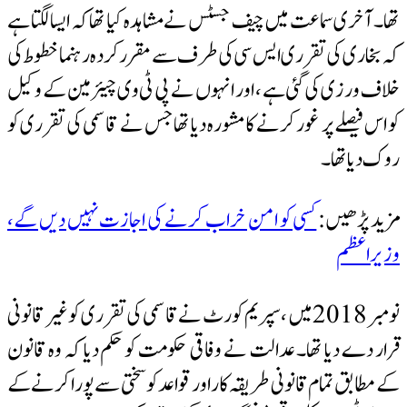
تھا۔ آخری سماعت میں چیف جسٹس نے مشاہدہ کیا تھا کہ ایسا لگتا ہے
کہ بخاری کی تقرری ایس سی کی طرف سے مقرر کردہ رہنما خطوط کی
خلاف ورزی کی گئی ہے ، اور انہوں نے پی ٹی وی چیئرمین کے وکیل
کو اس فیصلے پر غور کرنے کا مشورہ دیا تھا جس نے قاسمی کی تقرری کو
روک دیا تھا۔
مزید پڑھیں:
کسی کو امن خراب کرنے کی اجازت نہیں دیں گے،
وزیر اعظم
نومبر 2018 میں ، سپریم کورٹ نے قاسمی کی تقرری کو غیر قانونی
قرار دے دیا تھا۔ عدالت نے وفاقی حکومت کو حکم دیا کہ وہ قانون
کے مطابق تمام قانونی طریقہ کار اور قواعد کو سختی سے پورا کرنے کے