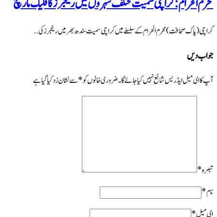
محرم الحرام: کراچی سمیت مختلف شہروں میں رینجرز کا فلیگ مارچ
کراچی (پاک صحافت) محرم الحرام کے سلسلے میں کراچی سمیت سندھ بھر میں رینجرز کی …
جواب دیں
آپ کا ای میل ایڈریس شائع نہیں کیا جائے گا۔
ضروری خانوں کو
*
سے نشان زد کیا گیا ہے
تبصرہ
*
نام
*
ای میل
*