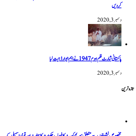
کردیں
دسمبر 3, 2020
پاکستانی شارٹ فلم ہوم 1947 نےاہم ایوارڈ جیت لیا
دسمبر 3, 2020
تازہ ترین
مخصوص نشستوں سے متعلق سپریم کورٹ کا فیصلہ، حکومت کا سینیٹ اور قومی اسمبلی کے