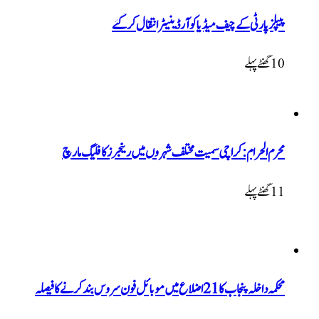
پیپلزپارٹی کے چیف میڈیا کوآرڈینیٹر انتقال کرگئے
10 گھنٹےپہلے
محرم الحرام: کراچی سمیت مختلف شہروں میں رینجرز کا فلیگ مارچ
11 گھنٹےپہلے
محکمہ داخلہ پنجاب کا 21 اضلاع میں موبائل فون سروس بند کرنے کا فیصلہ