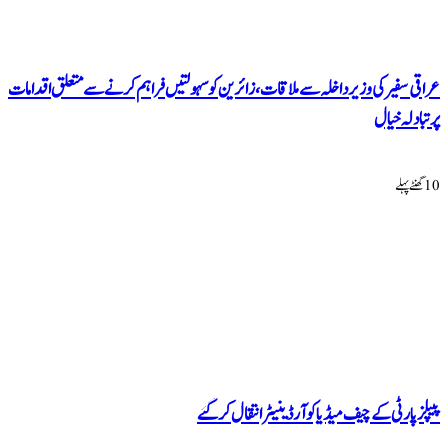
عراقی سفیر کی وزیر داخلہ سے ملاقات، زائرین کو سہولتیں فراہم کرنے سے متعلق اقدامات
پر تبادلہ خیال
10 گھنٹےپہلے
پیپلزپارٹی کے چیف میڈیا کوآرڈینیٹر انتقال کرگئے