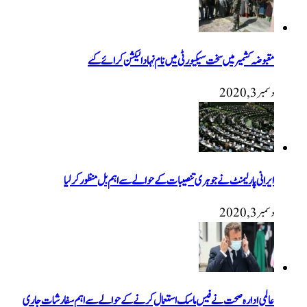
مقبوضہ کشمیر میں سخت سیکیورٹی میں نام نہاد الیکشن کرائے گئے
دسمبر 3, 2020
ایرانی پارلیمنٹ نے جوہری تنصیبات کے حوالے سے اہم بل منظور کرلیا
دسمبر 3, 2020
عالمی ادارہ صحت نے فیس ماسک استعمال کرنے کے حوالے سے اہم سفارشات جاری