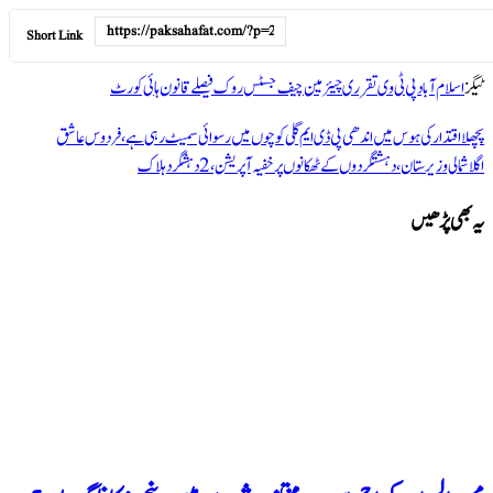
Short Link
ٹیگز
اسلام آباد
پی ٹی وی
تقرری
چیئرمین
چیف جسٹس
روک
فیصلے
قانون
ہائی کورٹ
پچھلا
اقتدار کی ہوس میں اندھی پی ڈی ایم گلی کوچوں میں رسوائی سمیٹ رہی ہے، فردوس عاشق
اگلا
شمالی وزیرستان، دہشتگردوں کے ٹھکانوں پر خفیہ آپریشن، 2 دہشگرد ہلاک
یہ بھی پڑھیں