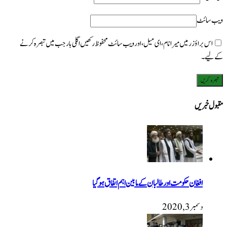
ویب‌ سائٹ
اس براؤزر میں میرا نام، ای میل، اور ویب سائٹ محفوظ رکھیں اگلی بار جب میں تبصرہ کرنے
کےلیے۔
مقبول خبریں
افغان حکومت اور طالبان کے مابین اہم اتفاق ہوگیا
دسمبر 3, 2020