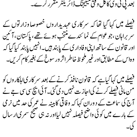
بعد پی ٹی وی کا کل وقتی مینیجنگ ڈائریکٹر مقرر کرے۔
فیصلے میں کہا گیا تھا کہ سرکاری عہدیداروں خصوصا وزارتوں کے
سربراہان ، جو عوام کے نمائندے منتخب ہوئے تھے ، پاکستان ، آئین
اور قانون کے ساتھ اپنی وفاداری کےپابند ہیں۔ انہیں پابند کیا گیا کہ
وہ اس کے مطابق اور غیر ملحوظ خاطر اثر و رسوخ کے بغیر کام کریں۔
فیصلے میں کہا گیا ہے کہ قانون نافذ کرنے کے بعد سرکاری اہلکاروں کو
من مانی فیصلے کرنے کی اجازت نہیں دی گئی۔آئی ایچ سی سی جے نے
آج کی سماعت کے دوران کہا کہ وفاقی کابینہ نے عمر کی حد میں نرمی
کے بارے میں کوئی واضح فیصلہ نہیں لیا اور نہ ہی صحیح سمری ارسال
کی۔