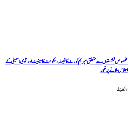
مخصوص نشستوں سے متعلق سپریم کورٹ کا فیصلہ، حکومت کا سینیٹ اور قومی اسمبلی کے
اجلاس بلانے پر غور
9 گھنٹےپہلے