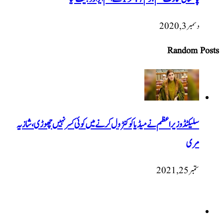
دسمبر 3, 2020
Random Posts
سلیکٹڈ وزیراعظم نے میڈیا کو کنٹرول کرنے میں کوئی کسر نہیں چھوڑی، شازیہ
مری
ستمبر 25, 2021