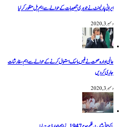
ایرانی پارلیمنٹ نے جوہری تنصیبات کے حوالے سے اہم بل منظور کرلیا
دسمبر 3, 2020
عالمی ادارہ صحت نے فیس ماسک استعمال کرنے کے حوالے سے اہم سفارشات
جاری کردیں
دسمبر 3, 2020
پاکستانی شارٹ فلم ہوم 1947 نےاہم ایوارڈ جیت لیا