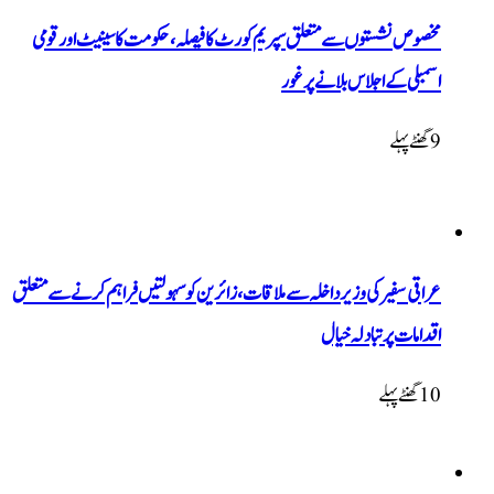
مخصوص نشستوں سے متعلق سپریم کورٹ کا فیصلہ، حکومت کا سینیٹ اور قومی
اسمبلی کے اجلاس بلانے پر غور
9 گھنٹےپہلے
عراقی سفیر کی وزیر داخلہ سے ملاقات، زائرین کو سہولتیں فراہم کرنے سے متعلق
اقدامات پر تبادلہ خیال
10 گھنٹےپہلے