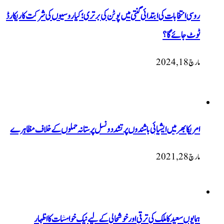
روسی انتخابات کی ابتدائی گنتی میں پوٹن کی برتری؛ کیا روسیوں کی شرکت کا ریکارڈ
ٹوٹ جائے گا؟
مارچ 18, 2024
امریکا بھر میں ایشیائی باشندوں پر تشدد و نسل پرستانہ حملوں کے خلاف مظاہرے
مارچ 28, 2021
ہمایوں سعید کا ملک کی ترقی اور خوشحالی کے لیے نیک خواہشات کا اظہار