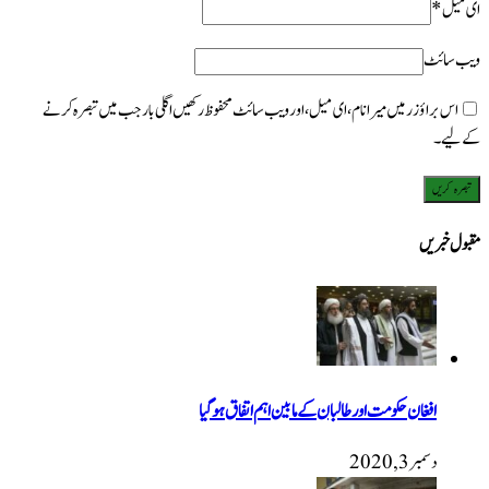
ای میل
*
ویب‌ سائٹ
اس براؤزر میں میرا نام، ای میل، اور ویب سائٹ محفوظ رکھیں اگلی بار جب میں تبصرہ کرنے
کےلیے۔
مقبول خبریں
افغان حکومت اور طالبان کے مابین اہم اتفاق ہوگیا
دسمبر 3, 2020