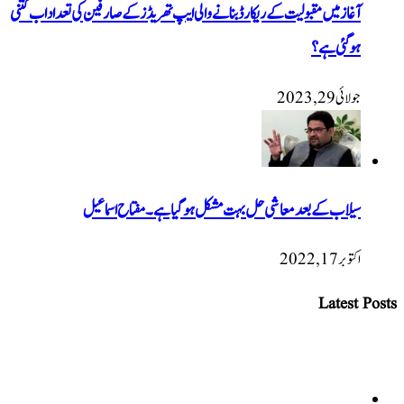
آغاز میں مقبولیت کے ریکارڈ بنانے والی ایپ تھریڈز کے صارفین کی تعداد اب کتنی
ہوگئی ہے؟
جولائی 29, 2023
سیلاب کے بعد معاشی حل بہت مشکل ہوگیا ہے۔ مفتاح اسماعیل
اکتوبر 17, 2022
Latest Posts