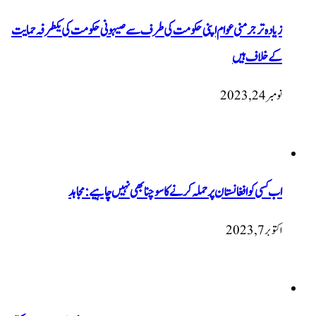
زیادہ تر جرمنی عوام اپنی حکومت کی طرف سے صیہونی حکومت کی یکطرفہ حمایت
کے خلاف ہیں
نومبر 24, 2023
اب کسی کو افغانستان پر حملہ کرنے کا سوچنا بھی نہیں چاہیے: مجاہد
اکتوبر 7, 2023