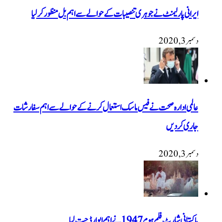
ایرانی پارلیمنٹ نے جوہری تنصیبات کے حوالے سے اہم بل منظور کرلیا
دسمبر 3, 2020
عالمی ادارہ صحت نے فیس ماسک استعمال کرنے کے حوالے سے اہم سفارشات
جاری کردیں
دسمبر 3, 2020
پاکستانی شارٹ فلم ہوم 1947 نےاہم ایوارڈ جیت لیا