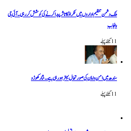
ملک دشمن تنظیم اداروں میں ٹکراؤ کا تاثر پیدا کرنے کی کوشش کررہی۔ آئی جی
پنجاب
11 گھنٹےپہلے
سندھ میں امن و امان کی صورتحال بہتر ہو رہی ہے۔ نثار کھوڑو
11 گھنٹےپہلے