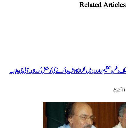
Related Articles
ملک دشمن تنظیم اداروں میں ٹکراؤ کا تاثر پیدا کرنے کی کوشش کررہی۔ آئی جی پنجاب
11 گھنٹےپہلے