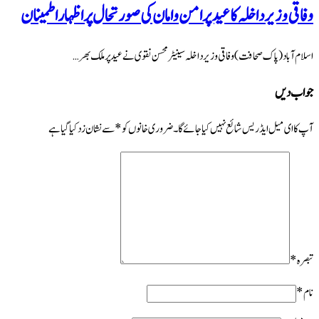
وفاقی وزیر داخلہ کا عید پر امن و امان کی صورتحال پر اظہار اطمینان
اسلام آباد (پاک صحافت) وفاقی وزیر داخلہ سینیٹر محسن نقوی نے عید پر ملک بھر …
جواب دیں
آپ کا ای میل ایڈریس شائع نہیں کیا جائے گا۔
ضروری خانوں کو
*
سے نشان زد کیا گیا ہے
تبصرہ
*
نام
*