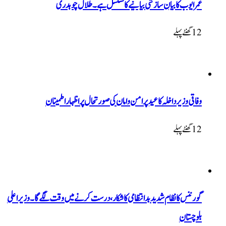
عمر ایوب کا بیان سازشی بیانیے کا تسلسل ہے۔ طلال چوہدری
12 گھنٹےپہلے
وفاقی وزیر داخلہ کا عید پر امن و امان کی صورتحال پر اظہار اطمینان
12 گھنٹےپہلے
گورننس کا نظام شدید بدانتظامی کا شکار، درست کرنے میں وقت لگے گا۔ وزیراعلی
بلوچستان