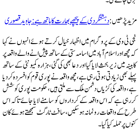
برتی جائے گی۔
مزید پڑھیں:
دہشتگردی کے پیچھے بھارت کا ہاتھ ہے:جاوید قصوری
نجی ٹی وی کے پروگرام میں اظہار خیال کرتے ہوئے انہوں نے کہا
کہ مچھ اور اسلام آباد میں اسامہ ستی کے ساتھ پیش انے والے واقعہ پر
کابینہ میں زیر بحث لایا گیا اور دعا بھی کی گئی، ہزارہ کمیونٹی کے ساتھ
پہلے بھی زیادتی ہوتی رہی ہے، مچھ واقعہ نے پوری قوم کو افسردہ کردیا
ہے، واقعہ کی کڑیاں دشمن ملک سے ملتی ہیں، حکومت پوری کوشش
کررہی ہے کہ اس واقعہ کے کرداروں کو سامنے لایا جائے تاکہ اس
طرح کے واقعات رونما نہ ہوسکیں، سافٹ ٹارگٹ سمجھتے ہوئے کان
کنوں پر حملہ کیا گیا۔