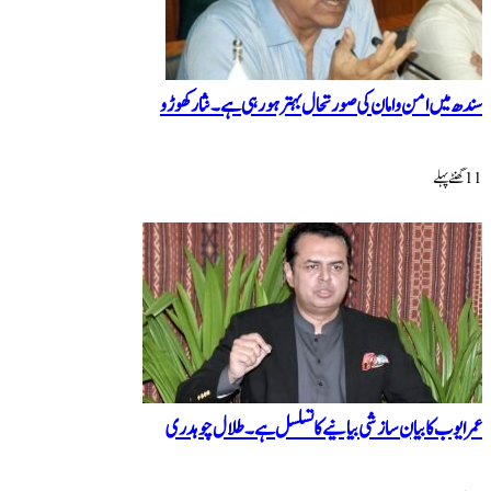
سندھ میں امن و امان کی صورتحال بہتر ہو رہی ہے۔ نثار کھوڑو
11 گھنٹےپہلے
عمر ایوب کا بیان سازشی بیانیے کا تسلسل ہے۔ طلال چوہدری