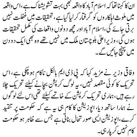
ان کا کہنا تھا کہ اسلام آباد کا واقعہ بھی بہت تشویشناک ہے، اس واقعہ
میں ملوث اہلکاروں کو گرفتار کرلیا گیا ہے، تحقیقات میں غفلت نہیں
برتی جائے گی، اسلام آباد اور مچھ دونوں واقعات کی مکمل تحقیقات
ہوں گی، وزیراعلیٰ بلوچستان ملک میں نہیں تھے وہ بھی ایک دو دن
میں پہنچ جائیں گے۔
وفاقی وزیر نے مزید کہا کہ پی ڈی ایم بالکل ناکام ہوچکی ہے، اس
تحریک کا کوئی مقصد نہیں، یہ لوگ کرپشن بچانے کیلئے تحریک چلا
رہے ہیں، ہماری تحریک کرپشن کے خاتمے کیلئے تھی اس لئے لوگوں
نے ہمارا ساتھ دیا، اپوزیشن کا کام ہی یہ ہے کہ حکومت پر تنقید
کرے، اپوزیشن ایسی صورتحال بناتی ہے جس سے ظاہر ہو حکومت
کام نہیں کر پارہی۔