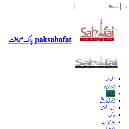
paksahafat پاک صحافت
صفحہ اول
تازہ ترین
پاکستان
مشرق وسطیٰ
بین الاقوامی
بلاگ
انٹرٹینمنٹ