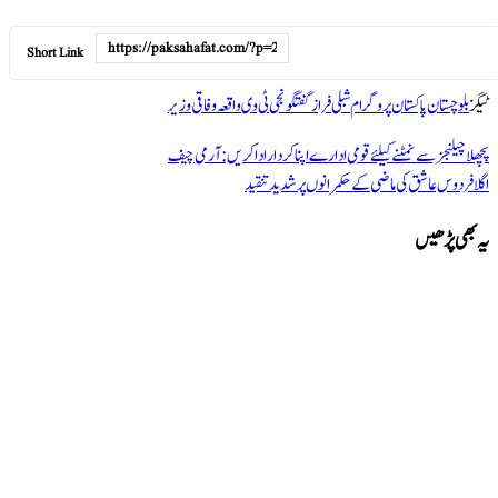
Short Link
ٹیگز
بلوچستان
پاکستان
پروگرام
شبلی فراز
گفتگو
نجی ٹی وی
واقعہ
وفاقی وزیر
پچھلا
چیلنجز سے نمٹنے کیلئے قومی ادارے اپنا کردار ادا کریں: آرمی چیف
اگلا
فردوس عاشق کی ماضی کے حکمرانوں پر شدید تنقید
یہ بھی پڑھیں