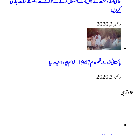
عالمی ادارہ صحت نے فیس ماسک استعمال کرنے کے حوالے سے اہم سفارشات جاری
کردیں
دسمبر 3, 2020
پاکستانی شارٹ فلم ہوم 1947 نےاہم ایوارڈ جیت لیا
دسمبر 3, 2020
تازہ ترین