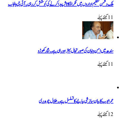
ملک دشمن تنظیم اداروں میں ٹکراؤ کا تاثر پیدا کرنے کی کوشش کررہی۔ آئی جی پنجاب
11 گھنٹےپہلے
سندھ میں امن و امان کی صورتحال بہتر ہو رہی ہے۔ نثار کھوڑو
11 گھنٹےپہلے
عمر ایوب کا بیان سازشی بیانیے کا تسلسل ہے۔ طلال چوہدری
12 گھنٹےپہلے