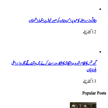
وفاقی وزیر داخلہ کا عید پر امن و امان کی صورتحال پر اظہار اطمینان
12 گھنٹےپہلے
گورننس کا نظام شدید بدانتظامی کا شکار، درست کرنے میں وقت لگے گا۔ وزیراعلی
بلوچستان
13 گھنٹےپہلے
Popular Posts