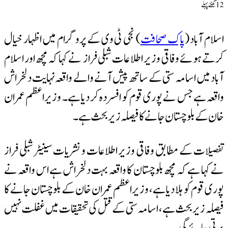
12 گھنٹےپہلے
اسلام آباد (
پاک صحافت
) نجی ٹی وی کے پروگرام میں اظہار خیال
کرتے ہوئے وفاقی وزیر اطلاعات شبلی فراز نے کہا کہ مچھ اور اسلام
آباد میں اسامہ ستی کے ساتھ پیش آنے والے واقعہ نہایت دلخراش
واقعہ ہے جس نے پوری قوم کو افسردہ کر دیا ہے۔ وزیراعظم عمران
خان کے بلوچستان جانے کا فیصلہ زیر بحث ہے۔
تفصیلات کے مطابق وفاقی وزیر اطلاعات و نشریات
سینیٹر
شبلی فراز
نے کہا ہے کہ مچھ بلوچستان کا واقعہ بہت دلخراش ہے اس واقعہ نے
پوری قوم کو ہلا دیا ہے، وزیراعظم عمران خان کے بلوچستان جانے کا
فیصلہ زیر بحث ہے ، اسامہ ستی کے قتل کی تحقیقات میں غفلت نہیں