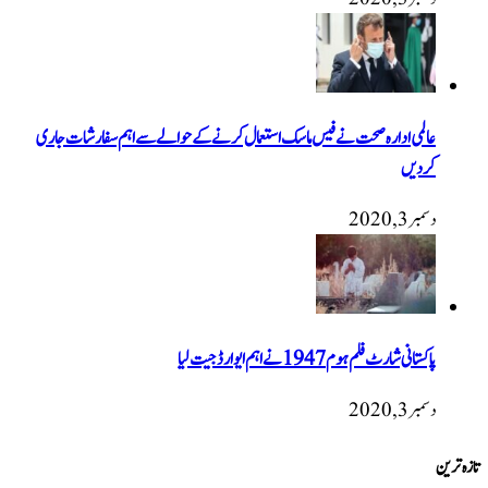
عالمی ادارہ صحت نے فیس ماسک استعمال کرنے کے حوالے سے اہم سفارشات جاری
کردیں
دسمبر 3, 2020
پاکستانی شارٹ فلم ہوم 1947 نےاہم ایوارڈ جیت لیا
دسمبر 3, 2020
تازہ ترین