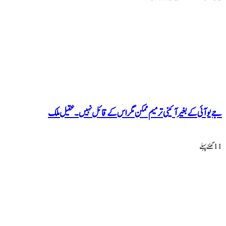
جے یو آئی کے بغیر آئینی ترمیم ممکن مگر اس کے قائل نہیں۔ عقیل ملک
11 گھنٹےپہلے