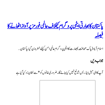
پاکستان کا بھارتی ایٹمی پروگرام کیخلاف عالمی فورمز پر آواز اٹھانے کا
فیصلہ
اسلام آباد (پاک صحافت) بھارت کا ایٹمی پروگرام عالمی امن کیلئے خطرہ بن گیا، پاکستان …
جواب دیں
آپ کا ای میل ایڈریس شائع نہیں کیا جائے گا۔
ضروری خانوں کو
*
سے نشان زد کیا گیا ہے