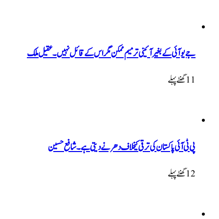
جے یو آئی کے بغیر آئینی ترمیم ممکن مگر اس کے قائل نہیں۔ عقیل ملک
11 گھنٹےپہلے
پی ٹی آئی پاکستان کی ترقی کیخلاف دھرنے دیتی ہے۔ شافع حسین
12 گھنٹےپہلے