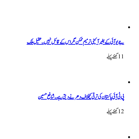
جے یو آئی کے بغیر آئینی ترمیم ممکن مگر اس کے قائل نہیں۔ عقیل ملک
11 گھنٹےپہلے
پی ٹی آئی پاکستان کی ترقی کیخلاف دھرنے دیتی ہے۔ شافع حسین
12 گھنٹےپہلے