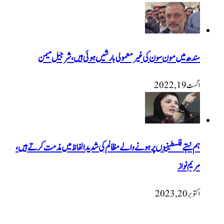
سندھ میں مون سون کی غیر معمولی بارشیں ہوئی ہیں، شرجیل میمن
اگست 19, 2022
‏ہم نہتے فلسطینیوں پر ہونے والے مظالم کی شدید الفاظ میں مذمت کرتے ہیں،
مریم نواز
اکتوبر 20, 2023