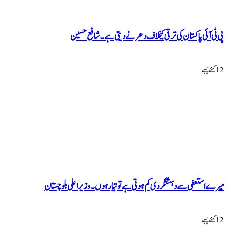
پی ٹی آئی پاکستان کی ترقی کیخلاف دھرنے دیتی ہے۔ شافع حسین
12 گھنٹےپہلے
میرے استعفی سے دہشتگردی کم ہوتی ہے تو تیار ہوں۔ وزیراعلی بلوچستان
12 گھنٹےپہلے