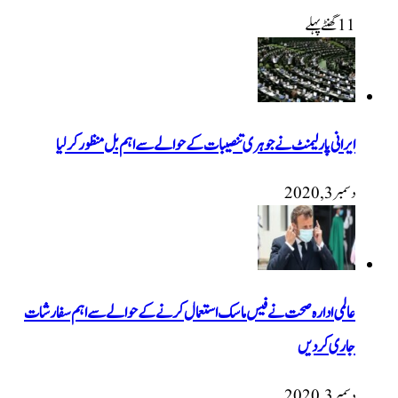
11 گھنٹےپہلے
ایرانی پارلیمنٹ نے جوہری تنصیبات کے حوالے سے اہم بل منظور کرلیا
دسمبر 3, 2020
عالمی ادارہ صحت نے فیس ماسک استعمال کرنے کے حوالے سے اہم سفارشات
جاری کردیں
دسمبر 3, 2020