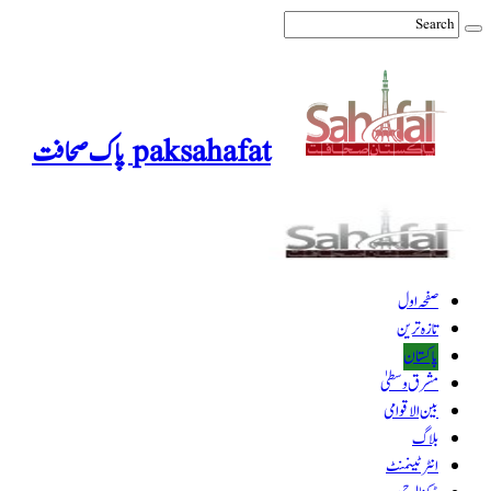
paksahafat پاک صحافت
صفحہ اول
تازہ ترین
پاکستان
مشرق وسطیٰ
بین الاقوامی
بلاگ
انٹرٹینمنٹ