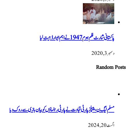
پاکستانی شارٹ فلم ہوم 1947 نےاہم ایوارڈ جیت لیا
دسمبر 3, 2020
Random Posts
مسلم لیگ ن، پیپلز پارٹی قیادت نے پارٹی رہنماؤں کو بیان بازی سے روک دیا
اگست 20, 2024