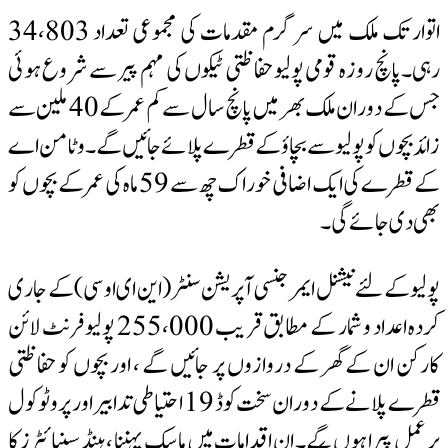
اتوار تک ملک میں سرگرم مقدمات کی مجموعی تعداد 34،803
رہی۔پانچ روزہ قومی پولیو حفاظتی ٹیکوں کی مہم پیر سے شروع ہوئی
جس کے دوران ملک بھر میں پانچ سال سے کم عمر کے 40 ملین سے
زائد بچوں کو پولیو سے بچاؤ کے قطرے پلائے جائیں گے۔وٹامن اے
کے قطرے کی ایک اضافی خوراک چھ سے 59 ماہ کی عمر کے بچوں کو
بھی دی جائے گی۔
پولیو کے لئے نیشنل ایمرجنسی آپریشن سنٹر (این ای او سی) کے جاری
کردہ اعداد و شمار کے مطابق قریب 255،000 پولیو فرنٹ لائن
کارکن ان کے گھر کے دروازوں پر جائیں گے ، اور بچوں کو حفاظتی
قطرے پلانے کے دوران سخت کوڈ 19 احتیاطی تدابیر اور پروٹوکول
پر عمل پیرا ہوں گے۔ ان اقدامات میں ماسک پہننا ، ہینڈ سینیائٹرز کا