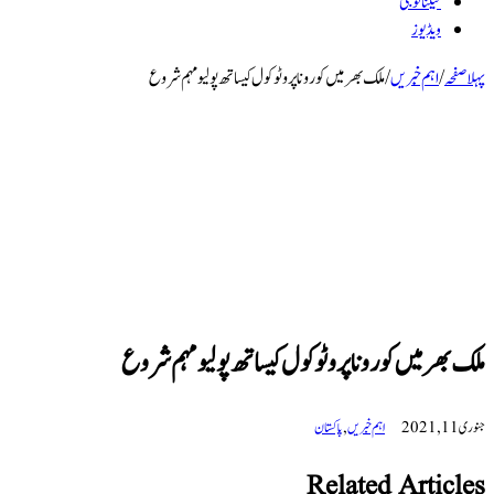
ٹیکنالوجی
ویڈیوز
پہلا صفحہ
/
اہم خبریں
/
ملک بھر میں کورونا پروٹوکول کیساتھ پولیو مہم شروع
ملک بھر میں کورونا پروٹوکول کیساتھ پولیو مہم شروع
جنوری 11, 2021
اہم خبریں
,
پاکستان
Related Articles