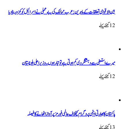
بین الاقوامی تعلقات کے ماہرین: عرب ممالک کی بے عملی نے اسرائیل کو کمزور بنا دیا
12 گھنٹےپہلے
میرے استعفی سے دہشتگردی کم ہوتی ہے تو تیار ہوں۔ وزیراعلی بلوچستان
12 گھنٹےپہلے
پاکستان کا بھارتی ایٹمی پروگرام کیخلاف عالمی فورمز پر آواز اٹھانے کا فیصلہ
13 گھنٹےپہلے