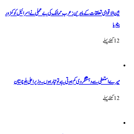
بین الاقوامی تعلقات کے ماہرین: عرب ممالک کی بے عملی نے اسرائیل کو کمزور
بنا دیا
12 گھنٹےپہلے
میرے استعفی سے دہشتگردی کم ہوتی ہے تو تیار ہوں۔ وزیراعلی بلوچستان
12 گھنٹےپہلے