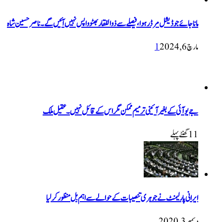
ماناجائے جوڈیشل مرڈر ہوا، فیصلے سے ذوالفقار بھٹو واپس نہیں آئیں گے۔ ناصر حسین شاہ
مارچ 6, 2024
1
جے یو آئی کے بغیر آئینی ترمیم ممکن مگر اس کے قائل نہیں۔ عقیل ملک
11 گھنٹےپہلے
ایرانی پارلیمنٹ نے جوہری تنصیبات کے حوالے سے اہم بل منظور کرلیا
دسمبر 3, 2020