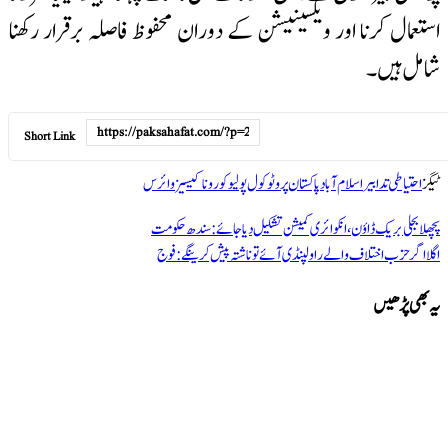
استعمال کرنا اور ویکسینیشن کے دوران محفوظ فاصلہ برقرار رکھنا
شامل ہیں۔
Short Link
ٹیگز
احتیاطی تدابیر
اسلام آباد
پاکستان
پروٹوکول
پولیو
کورونا
کیسیز
وائرس
پچھلا
بجلی بریک ڈاوٴن ،انکوائری کمیشن تشکیل دیا جائے:سندھ حکومت
اگلا
اگر حزب اختلاف والے راولپنڈی آئے تو ناشتہ پیش کرینگے:فوج
یہ بھی پڑھیں