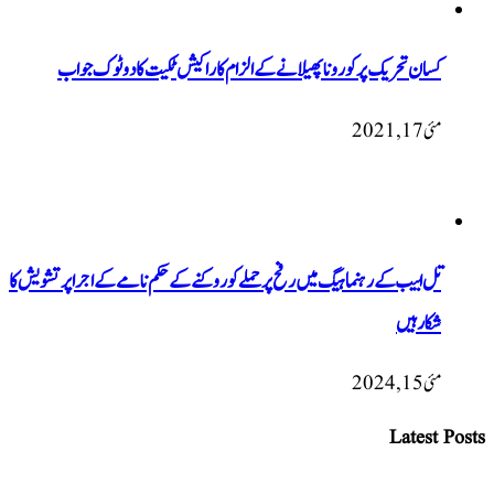
کسان تحریک پر کورونا پھیلانے کے الزام کا راکیش ٹکیت کا دو ٹوک جواب
مئی 17, 2021
تل ابیب کے رہنما ہیگ میں رفح پر حملے کو روکنے کے حکم نامے کے اجرا پر تشویش کا
شکار ہیں
مئی 15, 2024
Latest Posts