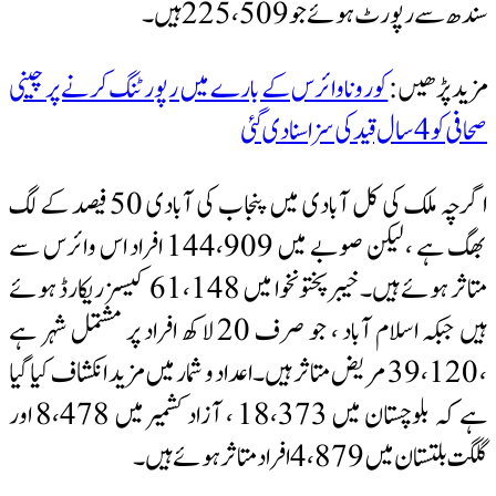
سندھ سے رپورٹ ہوئے جو 225،509 ہیں۔
مزید پڑھیں:
کورونا وائرس کے بارے میں رپورٹنگ کرنے پر چینی
صحافی کو 4 سال قید کی سزا سنادی گئی
اگرچہ ملک کی کل آبادی میں پنجاب کی آبادی 50 فیصد کے لگ
بھگ ہے ، لیکن صوبے میں 144،909 افراد اس وائرس سے
متاثر ہوئے ہیں۔خیبرپختونخوا میں 61،148 کیسز ریکارڈ ہوئے
ہیں جبکہ اسلام آباد ، جو صرف 20 لاکھ افراد پر مشتمل شہر ہے
، 39،120 مریض متاثر ہیں۔اعداد و شمار میں مزید انکشاف کیا گیا
ہے کہ بلوچستان میں 18،373 ، آزاد کشمیر میں 8،478 اور
گلگت بلتستان میں 4،879 افراد متاثر ہوئے ہیں۔