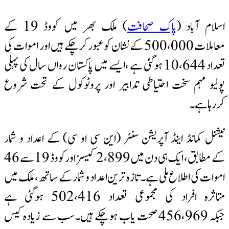
اسلام آباد (
پاک صحافت
) ملک بھر میں کووڈ 19 کے
معاملات 500،000 کے نشان کو عبور کرچکے ہیں اور اموات کی
تعداد 10،644 ہوگئی ہے ،ایسے میں پاکستان رواں سال کی پہلی
پولیو مہم سخت احتیاطی تدابیر اور پروٹوکول کے تحت شروع
کررہاہے۔
نیشنل کمانڈ اینڈ آپریشن سنٹر (این سی او سی) کے اعداد و شمار
کے
مطابق
، ایک ہی دن میں 2،899 کیسز اور کووڈ 19 سے 46
اموات کی اطلاع ملی ہے۔ تازہ ترین اعداد و شمار کے ساتھ ، ملک میں
متاثرہ افراد کی مجموعی تعداد 502،416 ہوگئی ہے
جبکہ 456،969 صحت یاب ہوچکے ہیں۔سب سے زیادہ کیس