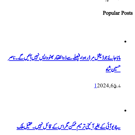
Popular Posts
ماناجائے جوڈیشل مرڈر ہوا، فیصلے سے ذوالفقار بھٹو واپس نہیں آئیں گے۔ ناصر
حسین شاہ
مارچ 6, 2024
1
جے یو آئی کے بغیر آئینی ترمیم ممکن مگر اس کے قائل نہیں۔ عقیل ملک