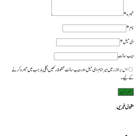
تبصرہ
*
نام
*
ای میل
*
ویب‌ سائٹ
اس براؤزر میں میرا نام، ای میل، اور ویب سائٹ محفوظ رکھیں اگلی بار جب میں تبصرہ کرنے
کےلیے۔
مقبول خبریں