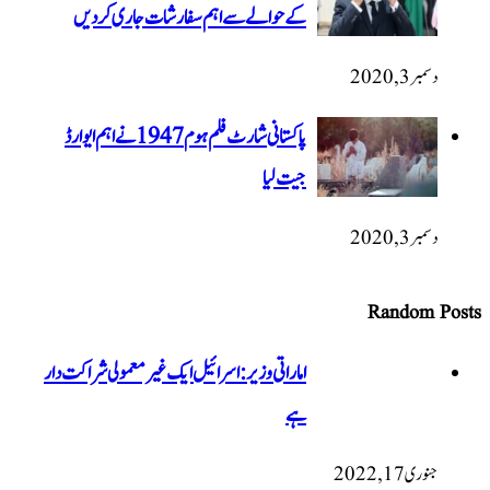
کے حوالے سے اہم سفارشات جاری کردیں
پاکستانی شارٹ فلم ہوم 1947 نےاہم ایوارڈ
جیت لیا
اماراتی وزیر: اسرائیل ایک غیر معمولی شراکت دار
ہے