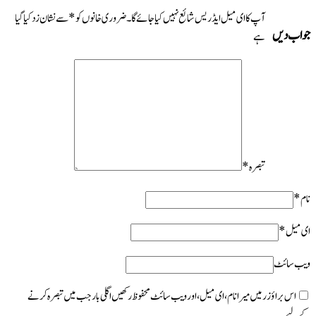
ڈریس شائع نہیں کیا جائے گا۔
ضروری خانوں کو
*
سے نشان زد کیا گیا
ای میل، اور ویب سائٹ محفوظ رکھیں اگلی بار جب میں تبصرہ کرنے