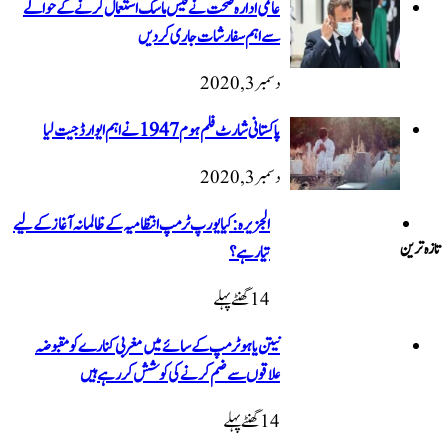
عالمی ادارہ صحت نے فیس ماسک استعمال کرنے کے حوالے
سے اہم سفارشات جاری کردیں
دسمبر 3, 2020
پاکستانی شارٹ فلم ہوم 1947 نےاہم ایوارڈ جیت لیا
دسمبر 3, 2020
الجزیرہ: کیا یورپ ٹرمپ انتظامیہ کے ظالمانہ آغاز کے لیے
تیار ہے؟
14 گھنٹےپہلے
نیتن یاہو ٹرمپ کے سائے میں مغربی کنارے کو مقبوضہ
علاقوں سے ضم کرنے کی کوشش کر رہے ہیں
14 گھنٹےپہلے