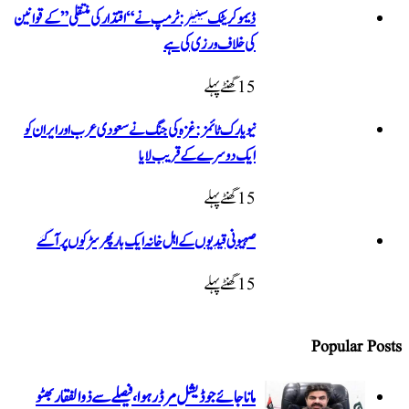
ڈیموکریٹک سینیٹر: ٹرمپ نے “اقتدار کی منتقلی” کے قوانین
کی خلاف ورزی کی ہے
15 گھنٹےپہلے
نیویارک ٹائمز: غزہ کی جنگ نے سعودی عرب اور ایران کو
ایک دوسرے کے قریب لایا
15 گھنٹےپہلے
صہیونی قیدیوں کے اہل خانہ ایک بار پھر سڑکوں پر آگئے
15 گھنٹےپہلے
ماناجائے جوڈیشل مرڈر ہوا، فیصلے سے ذوالفقار بھٹو