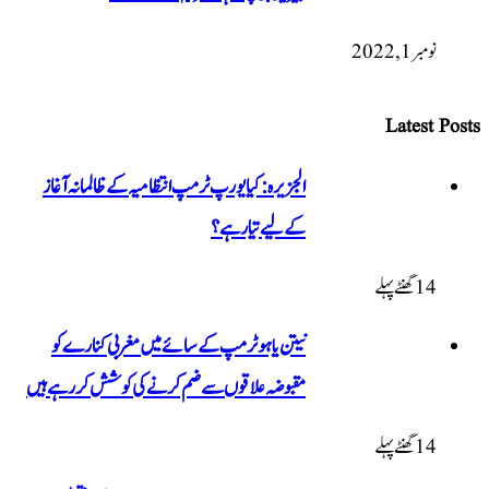
الجزیرہ: کیا یورپ ٹرمپ انتظامیہ کے ظالمانہ آغاز
کے لیے تیار ہے؟
نیتن یاہو ٹرمپ کے سائے میں مغربی کنارے کو
مقبوضہ علاقوں سے ضم کرنے کی کوشش کر رہے ہیں