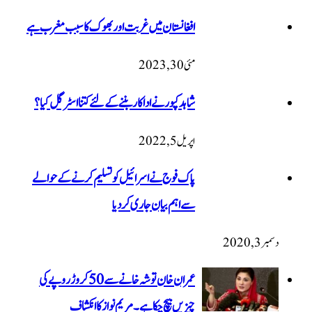
افغانستان میں غربت اور بھوک کا سبب مغرب ہے
مئی 30, 2023
شاہد کپور نے اداکار بننے کے لئے کتنا اسٹرگل کیا؟
اپریل 5, 2022
پاک فوج نے اسرائیل کو تسلیم کرنے کے حوالے
سے اہم بیان جاری کردیا
عمران خان توشہ خانے سے 50 کروڑ روپے کی
چیزیں بیچ چکا ہے۔ مریم نواز کا انکشاف