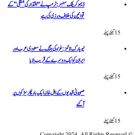
ڈیموکریٹک سینیٹر: ٹرمپ نے “اقتدار کی منتقلی” کے
قوانین کی خلاف ورزی کی ہے
نیویارک ٹائمز: غزہ کی جنگ نے سعودی عرب اور
ایران کو ایک دوسرے کے قریب لایا
صہیونی قیدیوں کے اہل خانہ ایک بار پھر سڑکوں پر
آگئے