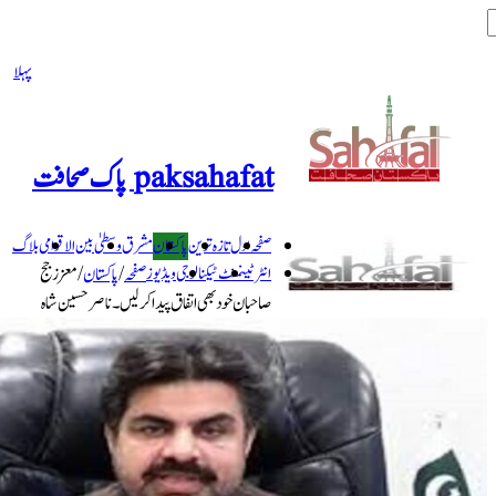
پہلا
paksahafat پاک صحافت
صفحہ اول
تازہ ترین
پاکستان
مشرق وسطیٰ
بین الاقوامی
بلاگ
انٹرٹینمنٹ
ٹیکنالوجی
ویڈیوز
صفحہ
/
پاکستان
/
معزز جج
صاحبان خود بھی اتفاق پیدا کرلیں۔ ناصر حسین شاہ