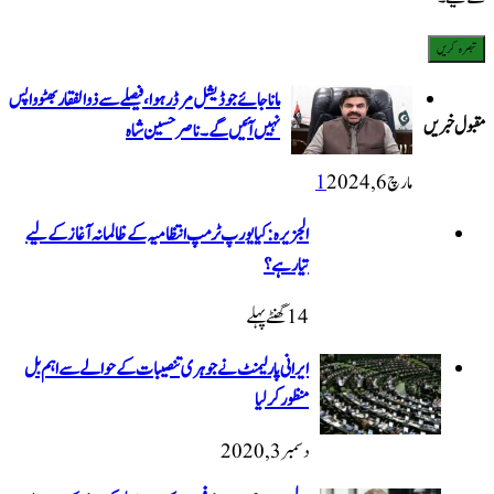
ماناجائے جوڈیشل مرڈر ہوا، فیصلے سے ذوالفقار بھٹو واپس
نہیں آئیں گے۔ ناصر حسین شاہ
1
الجزیرہ: کیا یورپ ٹرمپ انتظامیہ کے ظالمانہ آغاز کے لیے
تیار ہے؟
14 گھنٹےپہلے
ایرانی پارلیمنٹ نے جوہری تنصیبات کے حوالے سے اہم بل
منظور کرلیا
دسمبر 3, 2020