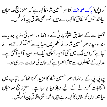
) ناصر حسین شاہ کا کہنا ہے کہ معزز جج صاحبان
ا کہہ رہے ہیں، خود بھی اتفاق پیدا کرلیں۔
یپلزپارٹی کے رہنما اور صوبائی وزیر بلدیات
 شاہ نے سکھر میں میڈیا سے گفتگو کرتے ہوئے
 کئی آڈیوز آچکی، ایک اور مبینہ آڈیو آگئی ہے۔
تاثر ابھرا ہے کہ خان کی حمایت ہو رہی ہو۔
اصر حسین شاہ کا مزید کہنا تھا کہ پنجاب میں
 لیے دباؤ دیا جا رہا ہے۔ معزز جج صاحبان
ا کہہ رہے ہیں، خود بھی اتفاق پیدا کرلیں۔