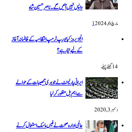
واپس نہیں آئیں گے۔ ناصر حسین شاہ
الجزیرہ: کیا یورپ ٹرمپ انتظامیہ کے ظالمانہ آغاز
کے لیے تیار ہے؟
ایرانی پارلیمنٹ نے جوہری تنصیبات کے حوالے
سے اہم بل منظور کرلیا
عالمی ادارہ صحت نے فیس ماسک استعمال کرنے