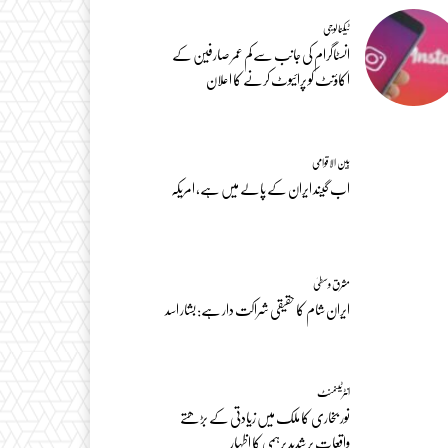
ٹیکنالوجی
انسٹاگرام کی جانب سے کم عمر صارفین کے
اکاؤنٹ کو پرائیوٹ کرنے کا اعلان
بین الاقوامی
اب گیند ایران کے پالے میں ہے، امریکہ
مشرق وسطیٰ
ایران شام کا حقیقی شراکت دار ہے: بشار اسد
انٹرٹینمنٹ
نور بخاری کا ملک میں زیادتی کے بڑھتے
واقعات پر شدید برہمی کا اظہار