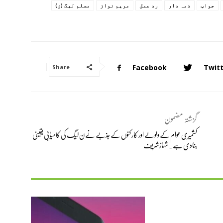
جواب
ذمہ دار
رد عمل
مریم نواز
مسلم لیگ (ن)
Facebook
Twit
Share
گزشتہ مضمون
کشمیری عوام کے ولولے اور کارکنوں کے جذبے نے ن لیگ کی کامیابی یقینی
بنادی ہے۔ شہازشریف