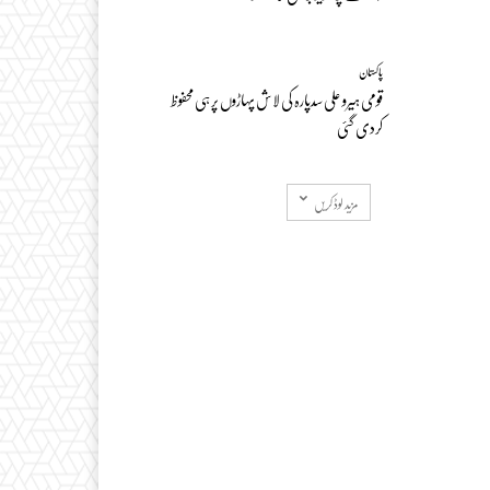
پاکستان
قومی ہیرو علی سدپارہ کی لاش پہاڑوں پر ہی محفوظ
کردی گئی
مزید لوڈ کریں