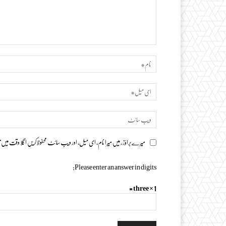
تبصرہ
میرے براؤزر میں میرا نام، ای میل، اور ویب سائٹ محفوظ کریں اگلا وقت میں ت
Please enter an answer in digits:
1 × three =