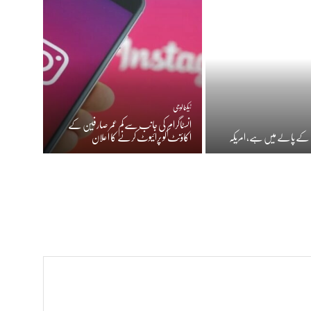
ٹیکنالوجی
انسٹاگرام کی جانب سے کم عمر صارفین کے
 کے پالے میں ہے، امریکہ
اکاؤنٹ کو پرائیوٹ کرنے کا اعلان