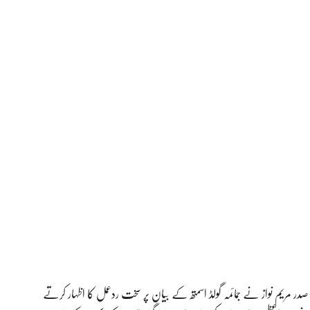
 مریم نواز نے جمائمہ گولڈ اسمتھ کے بیان پر سخت ردعمل کا اظہار کرتے