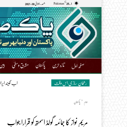
C
Pakistan
25.1
جمعہ, جولائی 30, 2021
تازہ ترین
پاکستان
مشرق وسطیٰ
بین 
صفحہ اول
رجحان سازی اس وقت
اب گیند ایر
ہوم
پاکستان
مریم نواز کا جمائمہ گولڈ اسمتھ کو قرارا جواب