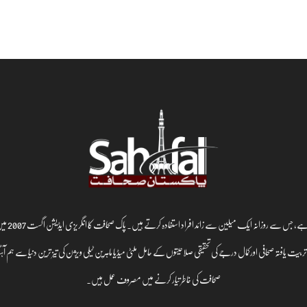
پاک صحافت 
یت یافتہ صحافی اورکمال درجے کی تحقیقی صلاحیتوں کے حامل ملٹی میڈیا ماہرین ٹیلی ویژن کی تیز ترین دنیا سے ہم آ
صحافت کی خاطر تیار کرنے میں مصروف عمل ہیں۔