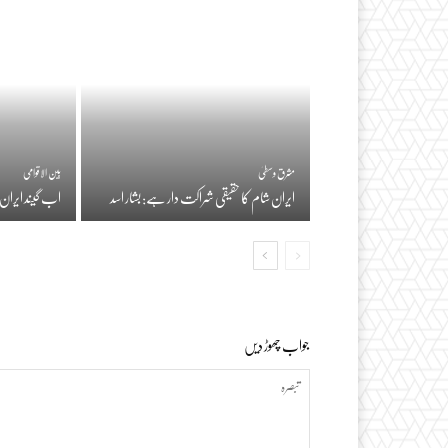
مشرق وسطیٰ
بین الاقوامی
ایران شام کا حقیقی شراکت دار ہے: بشار اسد
اب گیند ایران
جواب چھوڑ دیں