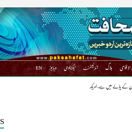
الاقوامی
بلاگ
انٹرٹینمنٹ
ٹیکنالوجی
ویڈیوز
EN
ان کے پالے میں ہے، امریکہ
S