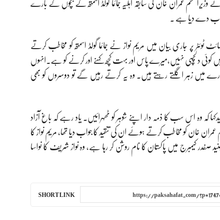
وزیراعظم عمران خان کی سابقہ اہلیہ جمائما گولڈ اسمتھ کے بچوں کے بارے
جواب دے دیا ہے ۔
ئٹر پر جاری بیان میں مریم نواز نے جمائما گولڈ اسمتھ کو مخاطب کرتے
 میں کوئی دلچسپی نہیں،میرے پاس اور بہت کچھ کہنے اور کرنے کو ہے۔انہوں
بارے میں زہر اگلتے رہتے ہیں۔ وہ یہ کرتے رہیں گے تو دوسروں کو بھی
ہا کہ وہ اس سب کا ذمہ دار اپنے شوہر کو ٹھہرائیں۔ یاد رہے کہ باغ آزاد
عمران خان کو مخاطب کرتے ہوئے ان کی تنقید کا جواب دیا تھا، مریم نواز کا
جنید صفدر کیمبرج میں پاکستان کا نام روشن کر رہا ہے، وہ نواز شریف کا نواسا
SHORT LINK