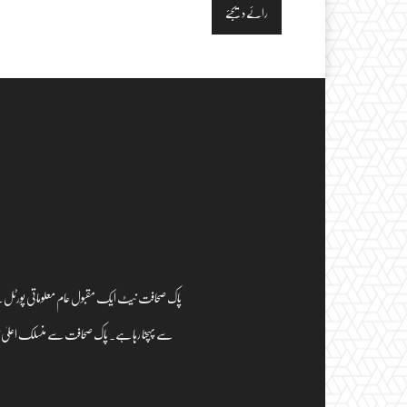
سے پہچنا رہا ہے۔ پاک صحافت سے منسلک اعلیٰ ترب