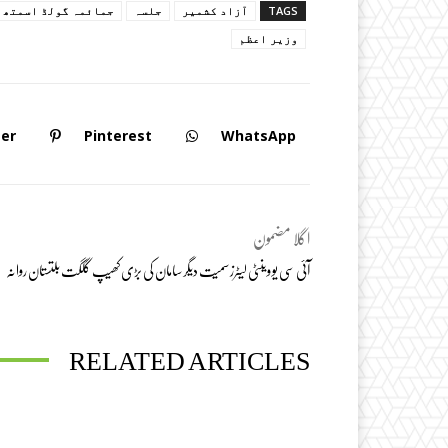
TAGS
آزاد کشمیر
جلسہ
جمائمہ گولڈ اسمتھ
وزیر اعظم
ter
Pinterest
WhatsApp
اگلا مضمون
آئی سی یو وینٹی لیٹرز سمیت دیگر سامان کی بڑی کھیپ گلگت بلتستان روانہ
RELATED ARTICLES