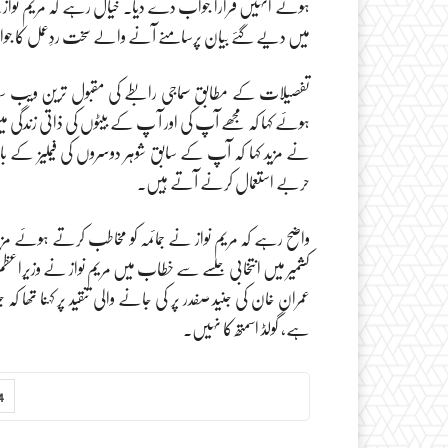
ہوئے انہیں قرارا جواب دے دیا۔ خیال رہے کہ مریم نوازنے 
میں دیے گئے بیان پرسامنے آنے والے سخت ردِعمل کا 
تفصیلات کے مطابق سماجی رابطے کی مقبول ترین ویب سائٹ ٹو
ہوئے کہا کہ مجھے آپ کی اور آ پ کے بیٹوں کی ذاتی زندگی
نے مزید کہا کہ آپ کے سابق شوہر دوسروں کی فیملیز کے 
حربے استعمال کرنے آتے ہیں۔
واضح رہے کہ مریم نواز نے جمائمہ کو مخاطب کرتے ہوئے مزیدک
کشمیر میں انتخابی جلسے سے خطاب میں مریم نواز نے وزیراعظم 
عمران خان کی جنید صفدر پر کی جانے والی تنقید پر کہنا تھا کہ 
ہے، گولڈ اسمتھ کا نہیں۔