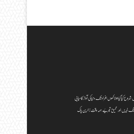
Short Link
نیٹ ایک مقبول عام معلوماتی پورٹل ہے، جس سے روزانہ ایک میلین سے زائد افراد استفادہ کرتے ہیں۔ پاک صحافت کا انگریزی ایڈیشن اگست 2007 میں شروع کیا گیا جو لاکھوں افراد تک دنیا کی آواز کامیابی
ہنگ خبریں اور عمیق تجرئیے ہمہ وقت زائرین پاک