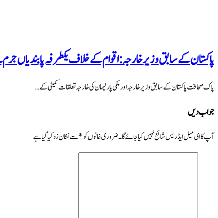
پاکستان کے سابق وزیر خارجہ: اقوام کے خلاف یکطرفہ پابندیاں جرم 
پاک صحافت پاکستان کے سابق وزیر خارجہ اور ملکی پارلیمان کی خارجہ تعلقات کمیٹی کے …
جواب دیں
آپ کا ای میل ایڈریس شائع نہیں کیا جائے گا۔
ضروری خانوں کو
*
سے نشان زد کیا گیا ہے