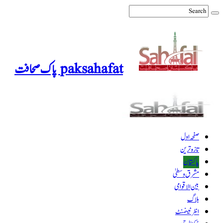
paksahafat پاک صحافت
صفحہ اول
تازہ ترین
پاکستان
مشرق وسطیٰ
بین الاقوامی
بلاگ
انٹرٹینمنٹ