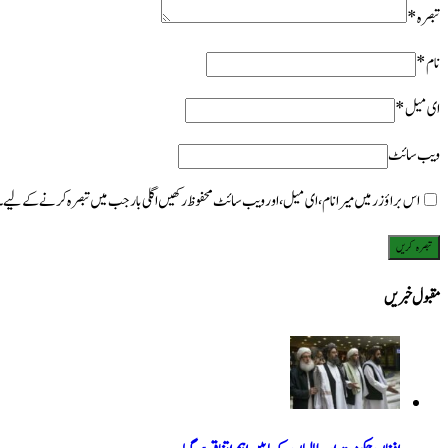
تبصرہ
*
نام
*
ای میل
*
ویب‌ سائٹ
اس براؤزر میں میرا نام، ای میل، اور ویب سائٹ محفوظ رکھیں اگلی بار جب میں تبصرہ کرنے کےلیے۔
مقبول خبریں