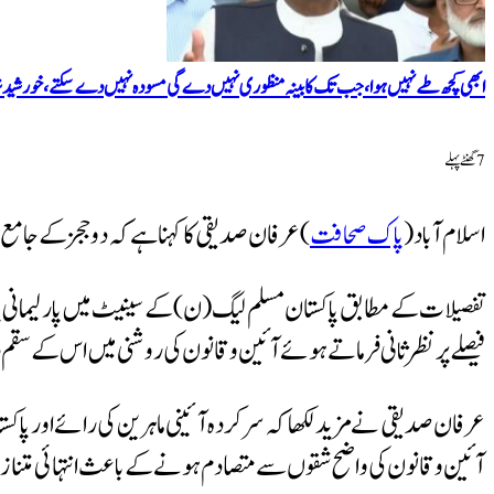
ابھی کچھ طے نہیں ہوا، جب تک کابینہ منظوری نہیں دے گی مسودہ نہیں دے سکتے، خورشید ش
7 گھنٹےپہلے
اسلام آباد (
پاک صحافت
) عرفان صدیقی کا کہنا ہے کہ دو ججز کے جامع اختلافی نوٹ سے ثابت ہوگیا 8 ججز کا فیصلہ انتہائی متنازع
تفصیلات کے مطابق پاکستان مسلم لیگ (ن) کے سینیٹ میں پارلیمانی پا
فیصلے پر نظرثانی فرماتے ہوئے آئین و قانون کی روشنی میں اس کے س
آئین و قانون کی واضح شقوں سے متصادم ہونے کے باعث انتہائی متن