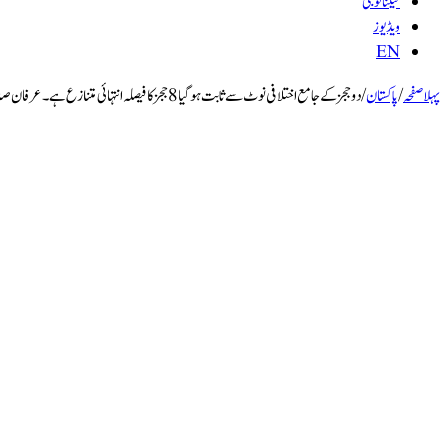
ٹیکنالوجی
ویڈیوز
EN
پہلا صفحہ
/
پاکستان
/
دو ججز کے جامع اختلافی نوٹ سے ثابت ہوگیا 8 ججز کا فیصلہ انتہائی متنازع ہے۔ عرفان صدیقی