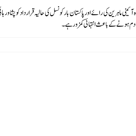
صادم ہونے کے باعث انتہائی کمزور ہے۔