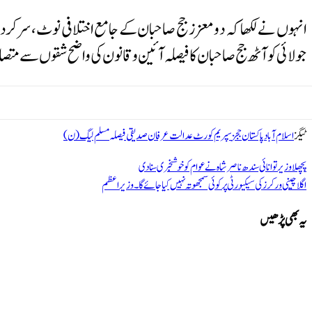
جولائی کو آٹھ جج صاحبان کا فیصلہ آئین و قانون کی واضح شقوں سے مت
ٹیگز
اسلام آباد
پاکستان
ججز
سپریم کورٹ
عدالت
عرفان صدیقی
فیصلہ
مسلم لیگ (ن)
پچھلا
وزیر توانائی سندھ ناصر شاہ نے عوام کو خوشخبری سنا دی
اگلا
چینی ورکرز کی سیکیورٹی پر کوئی سمجھوتہ نہیں کیا جائے گا۔ وزیراعظم
یہ بھی پڑھیں