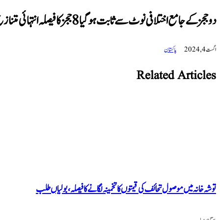
دو ججز کے جامع اختلافی نوٹ سے ثابت ہوگیا 8 ججز کا فیصلہ انتہائی متنازع ہے۔ عرفان صدیقی
اگست 4, 2024
پاکستان
Related Articles
توشہ خانہ میں موصول تحائف کی قیمتوں کا تخمینہ لگانے کا فیصلہ، بولیاں طلب