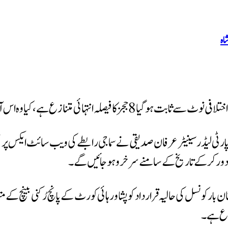
اہ
 ہے، کیا وہ اس آئین شکن فیصلے کی ساری عمر وضاحتیں دیتے رہیں گے۔
رٹی لیڈر سینیٹر عرفان صدیقی نے سماجی رابطے کی ویب سائٹ ایکس پر مخ
قم دور کرکے تاریخ کے سامنے سرخرو ہوجائیں گے۔
ازع ہے۔