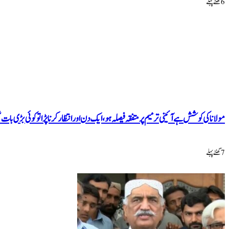
6 گھنٹےپہلے
مولانا کی کوشش ہے آئینی ترمیم پر متفقہ فیصلہ ہو، ایک دن اور انتظار کرنا پڑا توکوئی بڑی بات
7 گھنٹےپہلے