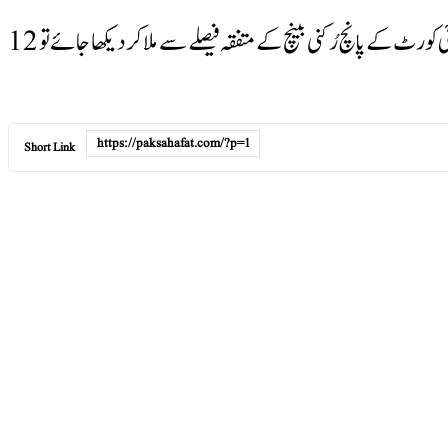
انہوں نے لکھا کہ دو معزز جج صاحبان کے جامع اختلافی نوٹ، سرکردہ آئینی ماہرین کی رائے اور پاکستان بار کونسل کی حالیہ قرارداد کو پشاور ہائی کورٹ کے پانچ رُکنی بینچ کے متفقہ فیصلے سے ملا کر دیکھا جائے تو 12
Short Link