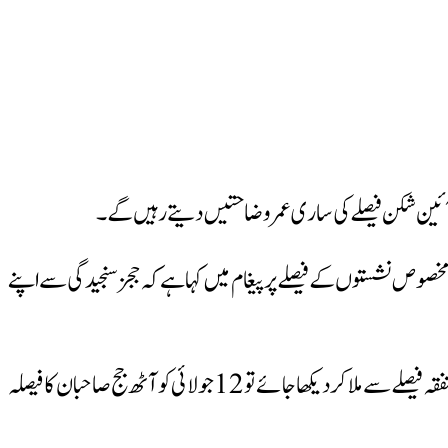
صوص نشستوں کے فیصلے پر پیغام میں کہا ہے کہ ججز سنجیدگی سے اپنے
عرفان صدیقی نے مزید لکھا کہ سرکردہ آئینی ماہرین کی رائے اور پاکستان بار کونسل کی حالیہ قرارداد کو پشاور ہائی کورٹ کے پانچ رُکنی بینچ کے متفقہ فیصلے سے ملا کر دیکھا جائے تو 12 جولائی کو آٹھ جج صاحبان کا فیصلہ