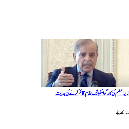
زیراعظم کی کارگو اسکیننگ نظام قائم کرنے کی ہدایت
ھنٹےپہلے