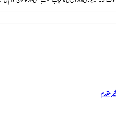
ث تھا۔ سیکیورٹی اداروں کی کامیاب حکمتِ عملی اور پشتون عوام کی سی
خیر مقدم