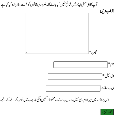
آپ کا ای میل ایڈریس شائع نہیں کیا جائے گا۔
ضروری خانوں کو
*
سے نشان زد کیا گیا ہے
جواب دیں
تبصرہ
*
نام
*
ای میل
*
ویب‌ سائٹ
اس براؤزر میں میرا نام، ای میل، اور ویب سائٹ محفوظ رکھیں اگلی بار جب میں تبصرہ کرنے کےلیے۔