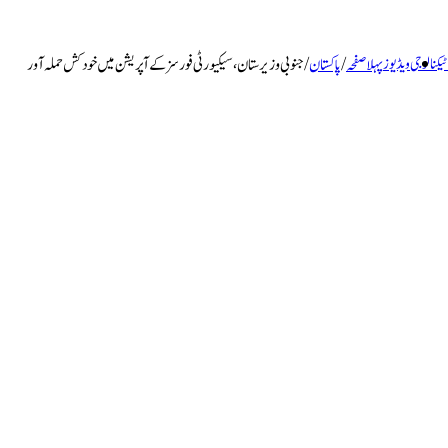
ٹیکنالوجی
ویڈیوز
پہلا صفحہ
/
پاکستان
/
جنوبی وزیرستان، سیکیورٹی فورسز کے آپریشن میں خودکش حملہ آور