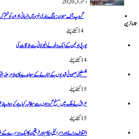
دسمبر 3, 2020
گروپ آف سیون: جنگ بندی غزہ میں انسانی بحران کو ختم کر
تازہ ترین
14 گھنٹےپہلے
یورپی یونین کے ایک وفد نے الجولانی سے ملاقات کی
14 گھنٹےپہلے
فلسطینی صہیونی قیدیوں کے تبادلے کے معاہدے کا پہلا مرحلہ اتو
15 گھنٹےپہلے
عراق نے ملک میں مسلح گروہوں سے مطالبہ کیا ہے کہ وہ اپنے ہت
15 گھنٹےپہلے
اختلاف رائے اور اسرائیلی حکام اور فریقین کا ایک دوسرے کے خل