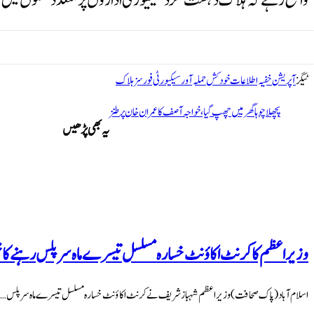
واضح رہے کہ ہلاک دہشت گرد سیکیورٹی اداروں پر متعدد حملوں میں ملو
ٹیگز
آپریشن
خفیہ اطلاعات
خودکش حملہ آور
سیکیورٹی فورسز
ہلاک
پچھلا
چوہا گھر میں چھپ گیا، خواجہ آصف کا عمران خان پر طنز
یہ بھی پڑھیں
وزیراعظم کا کرنٹ اکاؤنٹ خسارہ مسلسل تیسرے ماہ سرپلس رہنے کا 
اسلام آباد (پاک صحافت) وزیراعظم شہباز شریف نے کرنٹ اکاؤنٹ خسارہ مسلسل تیسرے ماہ سرپلس …