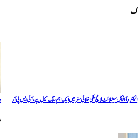
لاک
ی الیکٹروآپٹیکل سیٹلائٹ لانچ ملکی خلائی سفرمیں ایک اہم سنگ میل ہے، آئی ایس پی آر
و
23 گ