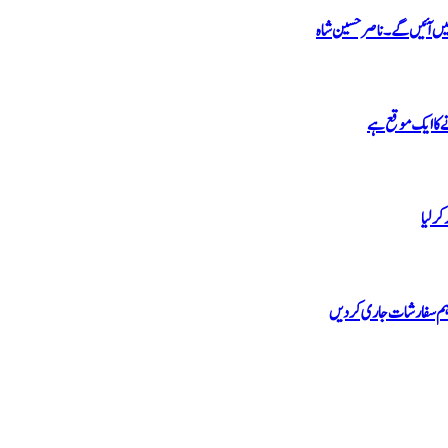
نہیں آئیں گے۔ ناصر حسین شاہ
 کا ایک موقع ہے
کرلیا
اہم سفارشات جاری کردیں