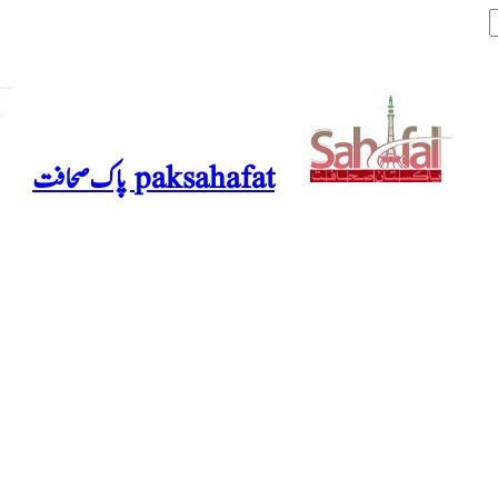
paksahafat پاک صحافت