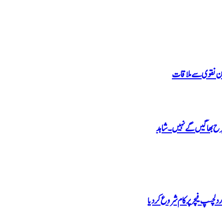
 محسن نقوی سے ملاقات
 طرح بھاگیں گے نہیں۔ شاہد
دلچسپ فیچر پر کام شروع کردیا