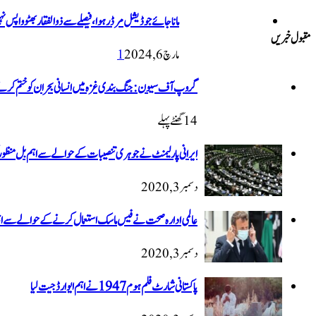
ماناجائے جوڈیشل مرڈر ہوا، فیصلے سے ذوالفقار بھٹو واپس 
مقبول خبریں
مارچ 6, 2024
1
گروپ آف سیون: جنگ بندی غزہ میں انسانی بحران کو ختم کرنے
14 گھنٹےپہلے
ایرانی پارلیمنٹ نے جوہری تنصیبات کے حوالے سے اہم بل منظور 
دسمبر 3, 2020
عالمی ادارہ صحت نے فیس ماسک استعمال کرنے کے حوالے سے 
دسمبر 3, 2020
پاکستانی شارٹ فلم ہوم 1947 نےاہم ایوارڈ جیت لیا