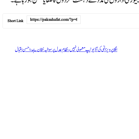
کیورٹی اداروں کی مدد سے دہشت گردوں کا صفایا ممکن ہو رہا ہے۔
Short Link
اگلا
پرویز الہٰی کی آڈیو ٹیپ معمولی نہیں، نظام عدل پر سوالیہ نشان ہے، احسن اقبال