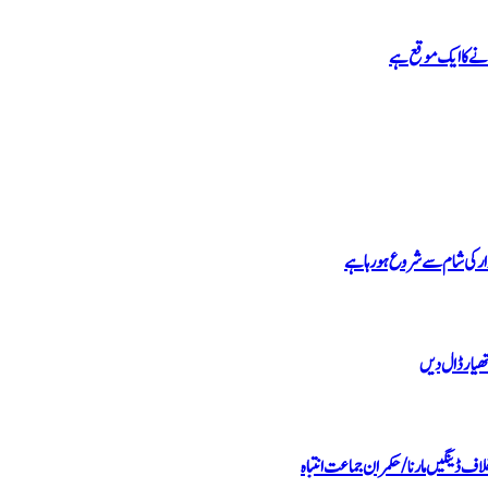
نے کا ایک موقع ہے
ار کی شام سے شروع ہو رہا ہے
ھیار ڈال دیں
اف ڈینگیں مارنا/حکمران جماعت انتباہ