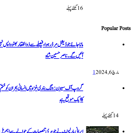
16 گھنٹےپہلے
Popular Posts
ماناجائے جوڈیشل مرڈر ہوا، فیصلے سے ذوالفقار بھٹو واپس ن
آئیں گے۔ ناصر حسین شاہ
مارچ 6, 2024
1
گروپ آف سیون: جنگ بندی غزہ میں انسانی بحران کو ختم
کا ایک موقع ہے
14 گھنٹےپہلے
ایرانی پارلیمنٹ نے جوہری تنصیبات کے حوالے سے اہم بل 