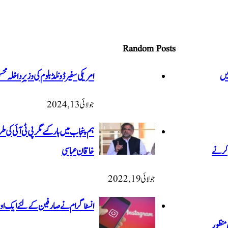
Random Posts
ہیں
امریکی سفیر ڈونلڈ بلوم کی وزیرِ داخلہ
جولائی 13, 2024
ہم پنجاب میں ہارگئے مگر پی ٹی آئی کی
 کرنے
خاقان عباسی
جولائی 19, 2022
انسٹاگرام نے صارفین کے لئے ایک اور 
منظور