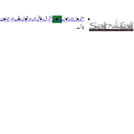
صفحہ اول
تازہ ترین
پاکستان
مشرق وسطیٰ
بین الاقوامی
بلاگ
انٹرٹینمنٹ
ہلاک