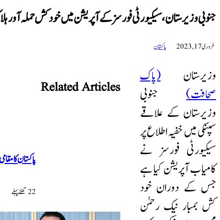
جنوبی وزیرستان، سیکیورٹی فورسز کے آپریشن میں خودکش حملہ آور ہ
فروری 17, 2023
پاکستان
وزیرستان
(پاک
Related Articles
صحافت)
جنوبی
وزیرستان کے علاقے
سپنکی میں خفیہ اطلاع پر
سیکیورٹی فورسز نے
پاکستان کا مقام
کامیاب آپریشن کیا ہے
جس کے دوران خود
22 گھنٹےپہلے
کش بمبار نیک رحمٰن