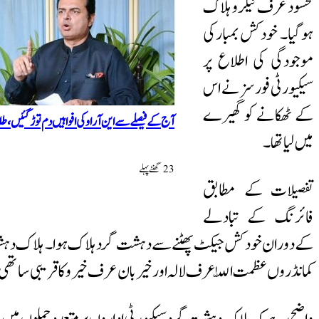
محسود عرف نیکرو ہلاک
ہو گیا۔ خودکش بمبار کی
موجودگی کی اطلاع پر
سیکیورٹی فورسز نے اس
کے ٹھکانے کو گھیرے
آج کے فیصلے سے این آر او کی افواہیں دم توڑ گئیں،
میں لیا تھا۔
23 گھنٹےپہلے
تفصیلات کے مطابق
فائرنگ کے تبادلے
کے دوران خودکش جیکٹ پھٹنے سے دہشت گرد ہلاک ہوا۔ ہلاک دہشت گرد
کمانڈروں عظمت اللّٰہ عرف لالہ اور خیربان عرف خیرو کا قریبی ساتھی 