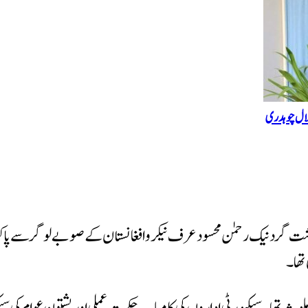
 طلال چوہدری
 نیک رحمٰن محسود عرف نیکرو افغانستان کے صوبے لوگر سے پاکستان 
تھا۔