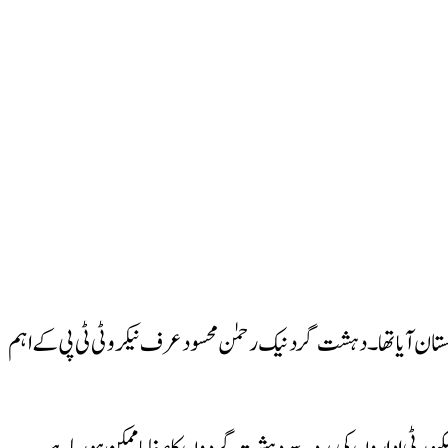
آیا تھا۔ دہشت گرد نیک رحمٰن محسود عرف نیکرو ٹی ٹی پی کے اہم