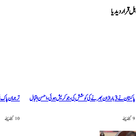
ل قرار دیدیا
پاکستان نے 3 بار اڑان بھرنے کی کوشش کی، جو کریش ہوئی، احسن اقبال
ترجمان پاک فو
9 گھنٹےپہلے
10 گھنٹےپہلے