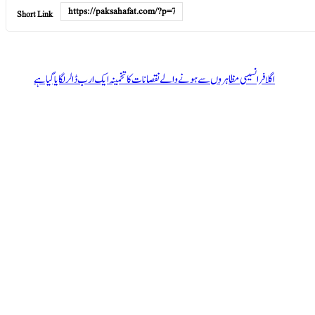
Short Link
اگلا
فرانسیسی مظاہروں سے ہونے والے نقصانات کا تخمینہ ایک ارب ڈالر لگایا گیا ہے