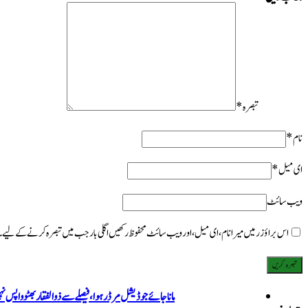
تبصرہ
*
نام
*
ای میل
*
ویب‌ سائٹ
اس براؤزر میں میرا نام، ای میل، اور ویب سائٹ محفوظ رکھیں اگلی بار جب میں تبصرہ کرنے کےلیے۔
ماناجائے جوڈیشل مرڈر ہوا، فیصلے سے ذوالفقار بھٹو واپس 