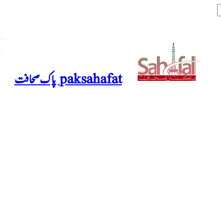
paksahafat پاک صحافت