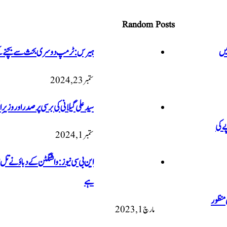
Random Posts
ہیں
ہیرس: ٹرمپ دوسری بحث سے بچنے کے 
ستمبر 23, 2024
سید علی گیلانی کی برسی پر صدر اور وزی
ے 900 ارب روپے کی
ستمبر 1, 2024
این بی سی نیوز: واشنگٹن کے دباؤ نے تل ا
ہے
منظور
مارچ 1, 2023