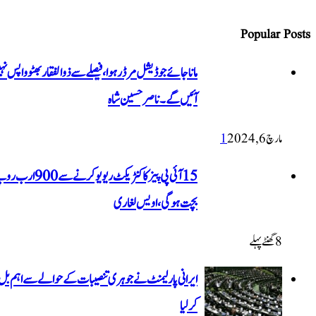
Popular Posts
ماناجائے جوڈیشل مرڈر ہوا، فیصلے سے ذوالفقار بھٹو واپس ن
آئیں گے۔ ناصر حسین شاہ
مارچ 6, 2024
1
15 آئی پی پیز کا کنٹریکٹ ریویو کرنے س
بچت ہوگی، اویس لغاری
8 گھنٹےپہلے
ایرانی پارلیمنٹ نے جوہری تنصیبات کے حوالے سے اہم بل 
کرلیا