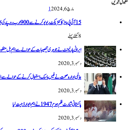
مقبول خبریں
مارچ 6, 2024
1
15 آئی پی پیز کا کنٹریکٹ ریویو کرنے سے 900 ارب روپے کی بچت ہوگی، اویس لغاری
8 گھنٹےپہلے
ایرانی پارلیمنٹ نے جوہری تنصیبات کے حوالے سے اہم بل منظور 
دسمبر 3, 2020
عالمی ادارہ صحت نے فیس ماسک استعمال کرنے کے حوالے سے 
دسمبر 3, 2020
پاکستانی شارٹ فلم ہوم 1947 نےاہم ایوارڈ جیت لیا
دسمبر 3, 2020