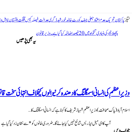
ٹیگز
پاکستان
تحریک عدم اعتماد
جعلی
چیف کورٹ
خالد خورشید
ڈگری
عدالت
فیصلہ
کیس
گلگت بلتستان
نااہل
وز
پچھلا
ججز کی بنیادی تنخواہ میں 20 فیصد اضافہ کیا گیا ہے۔ وزیر قانون
یہ بھی پڑھیں
وزیرِ اعظم کی انسانی اسمگلنگ کا دھندہ کرنیوالوں کیخلاف انتہائی سخت قا
اسلام آباد (پاک صحافت) وزیرِ اعظم شہباز شریف کا کہنا ہے کہ انسانی اسمگلنگ کا …
آپ کا ای میل ایڈریس شائع نہیں کیا جائے گا۔
ضروری خانوں کو
*
سے نشان زد کیا گیا ہے
جواب دیں