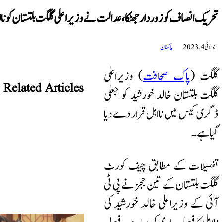
تحریک انصاف کو زوردار جھٹکا، عدالت نے وزیراعلی گلگت بلتستان کو نااہ
جولائی 4, 2023
پاکستان
گلگت (
پاک صحافت
) وزیراعلی
Related Articles
گلگت بلتستان خالد خورشید کو جعلی
ڈگری کیس میں نااہل قرار دے دیا
گیا ہے۔
تفصیلات کے مطابق چیف کورٹ
گلگت بلتستان کے تین ججز نے پی ٹی
آئی کے وزیراعلی خالد خورشید کی