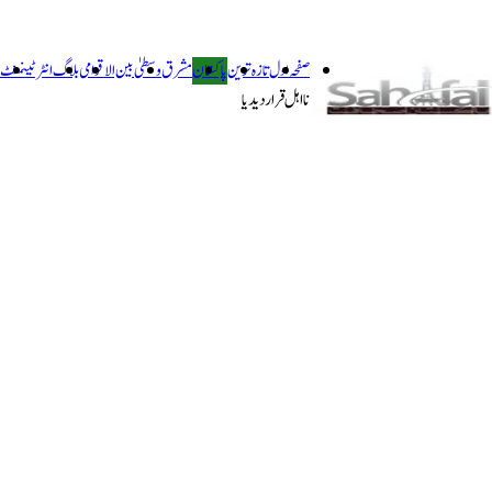
صفحہ اول
تازہ ترین
پاکستان
مشرق وسطیٰ
بین الاقوامی
بلاگ
انٹرٹینمنٹ
نااہل قرار دیدیا