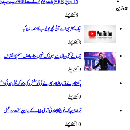
15 آئی پی پیز کا کنٹریکٹ ریویو کرنے سے 900 ارب روپے کی بچت ہوگی، اویس لغاری
تازہ ترین
8 گھنٹےپہلے
ایک بہترین اے آئی فیچر یوٹیوب کا حصہ بن گیا
8 گھنٹےپہلے
میں نے کئی سال سے میوزک نہیں سنا، عاطف اسلم کا انکشاف
9 گھنٹےپہلے
پاکستان نے 3 بار اڑان بھرنے کی کوشش کی، جو کریش ہوئی، احسن اقبال
9 گھنٹےپہلے
ترجمان پاک فوج کا بھارتی آرمی چیف کے بیان پر سخت ردِعمل
10 گھنٹےپہلے