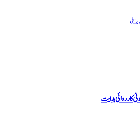
یراعلی
نونی کارروائی ہدایت