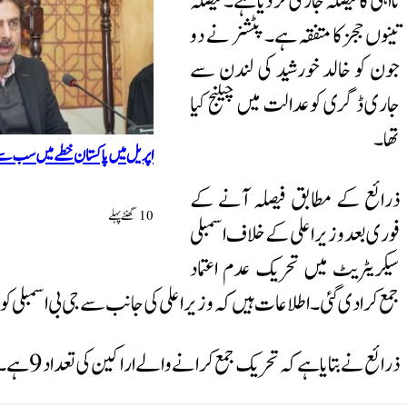
نااہلی کا فیصلہ جاری کر دیا ہے۔ فیصلہ
تینوں ججز کا متفقہ ہے۔ پٹشنر نے دو
جون کو خالد خورشید کی لندن سے
جاری ڈگری کو عدالت میں چیلنج کیا
تھا۔
اپریل میں پاکستان خطے میں سب سے س
ذرائع کے مطابق فیصلہ آنے کے
10 گھنٹےپہلے
فوری بعد وزیراعلی کے خلاف اسمبلی
سیکریٹریٹ میں تحریک عدم اعتماد
جمع کرادی گئی۔ اطلاعات ہیں کہ وزیراعلی کی جانب سے جی بی اسمبلی کو
ذرائع نے بتایا ہے کہ تحریک جمع کرانے والے اراکین کی تعداد 9 ہے۔