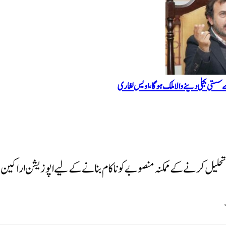
ستی بجلی دینے والا ملک ہو گا، اویس لغاری
 تحلیل کرنے کے ممکنہ منصوبے کو ناکام بنانے کے لیے اپوزیشن اراکین 