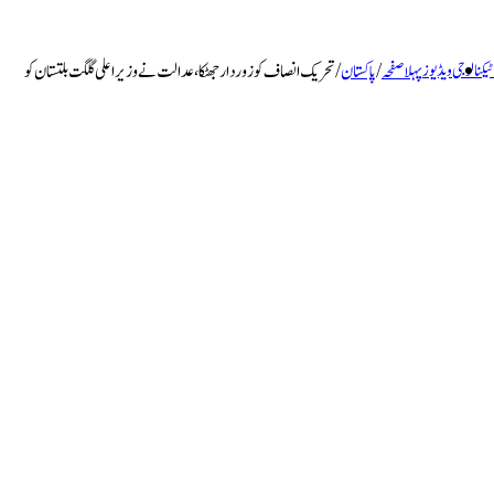
ٹیکنالوجی
ویڈیوز
پہلا صفحہ
/
پاکستان
/
تحریک انصاف کو زوردار جھٹکا، عدالت نے وزیراعلی گلگت بلتستان کو