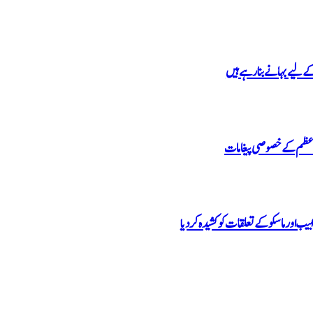
لیے بہانے بنا رہے ہیں
رِ اعظم کے خصوصی پیغامات
بیب اور ماسکو کے تعلقات کو کشیدہ کر دیا