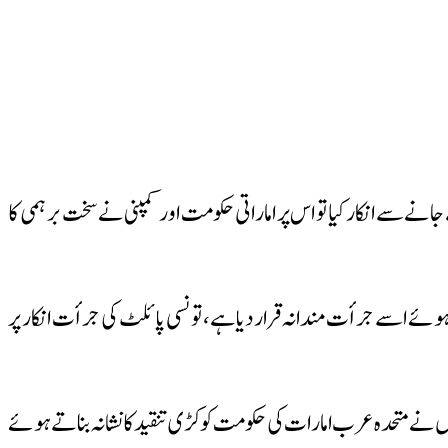
ے سے انکار کیا تو اس پر اماراتی حکومت اور کمپنی نے سخت برہمی کا
ے اسے جرأت مندانہ قرار دیا ہے، تونسی پائلٹ کی جرأت انکار پر
نے متحدہ عرب امارات کی حکومت کو کڑی تنقید کا نشانہ بناتے ہوئے