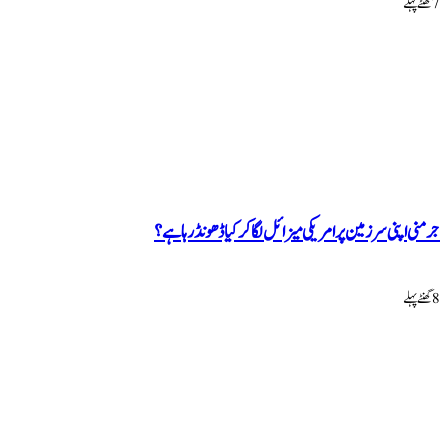
7 گھنٹےپہلے
جرمنی اپنی سرزمین پر امریکی میزائل لگا کر کیا ڈھونڈ رہا ہے؟
8 گھنٹےپہلے