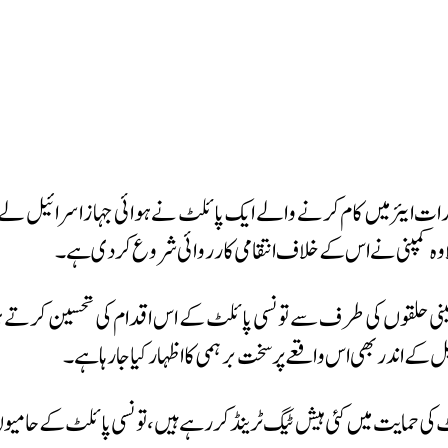
رات ایئرمیں کام کرنے والے ایک پائلٹ نے ہوائی جہاز اسرائیل لے جان
ہ کمپنی نے اس کے خلاف انتقامی کارروائی شروع کردی ہے۔
طینی حلقوں کی طرف سے تونسی پائلٹ کے اس اقدام کی تحسین کرتے ہوئ
 کے اندر بھی اس واقعے پر سخت برہمی کا اظہار کیا جا رہا ہے۔
ی حمایت میں کئی ہیش ٹیگ ٹرینڈ کررہے ہیں، تونسی پائلٹ کے حامیوں 