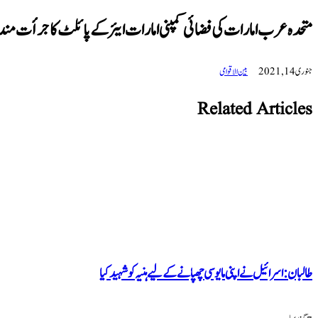
متحدہ عرب امارات کی فضائی کمپنی امارات ایئر کے پائلٹ کا جرأت مندان
جنوری 14, 2021
بین الاقوامی
Related Articles
طالبان: اسرائیل نے اپنی مایوسی چھپانے کے لیے ہنیہ کو شہید کیا