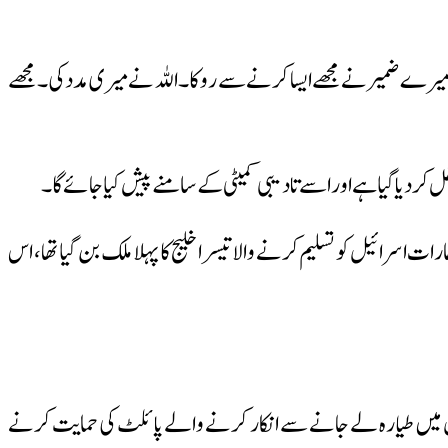
 میرے ضمیر نے مجھے ایسا کرنے سے روکا۔ اللہ نے میری مدد کی۔ مجھے
 کردیا گیا ہے اور اسے تادیبی کمیٹی کے سامنے پیش کیا جائے گا۔
سرائیل کو تسلیم کرنے والا تیسرا خلیج کا پہلا ملک بن گیا تھا، اس
 میں طیارہ لے جانے سے انکار کرنے والے پائلٹ کی حمایت کرنے