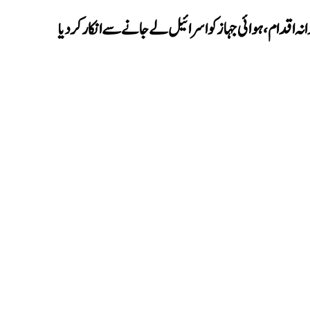
ہ اقدام، ہوائی جہاز کو اسرائیل لے جانے سے انکار کردیا