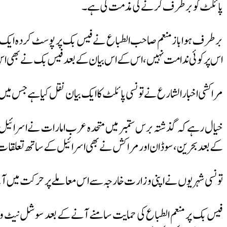
پائلٹ کو برطرف کرنے کی مذمت کی ہے۔
برطرف ہواباز منعم صاحب الطباع نے فیس بک پر پوسٹ کردہ ایک بیان می
اس پر کوئی ندامت نہیں، اس کے اس بیان کے بعد فیس بک نے بھی اس 
مراکشی اخبار الشارع نے تونسی پائلٹ کا ایک بیان نقل کیا ہے جس میں ا
خیال رہے کہ گذشتہ برس ستمبر میں متحدہ عرب امارات نے اسرائیل کے س
کے بعد بحرین، سوڈان اور مراکش نے بھی اسرائیل کے ساتھ تعلقات
تونسی شہریوں نے اپنی وزارت خارجہ سے اس معاملے پر حرکت میں آنے 
فیس بک پر منعم الطباع کی حمایت سامنے آنے کے بعد سوشل نیٹ و