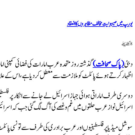
یورپ میں صیہونیت مخالف مظاہروں کا انعقاد
8 گھنٹےپہلے
دبئی
(پاک صحافت)
گذشتہ روز متحدہ عرب امارات کی فضائی کمپنی اما
اظہار کرتے ہوئے پائلٹ کو ملازمت سے معطل کردیا ہے، اس کے علاو
دوسری طرف اماراتی ہوائی جہاز اسرائیل لے جانے سے انکار پر فلس
اسرائیل نواز عرب حلقوں میں غم وغصے کی آگ لگ گئی
جب
کہ اسرائیل
سوشل میڈیا پر فلسطینیوں اور عرب برادری کی طرف سے تونسی پائلٹ ک