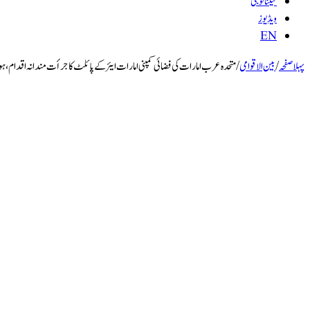
ٹیکنالوجی
ویڈیوز
EN
پہلا صفحہ
/
بین الاقوامی
/
متحدہ عرب امارات کی فضائی کمپنی امارات ایئر کے پائلٹ کا جرأت مندانہ اقدام، ہو