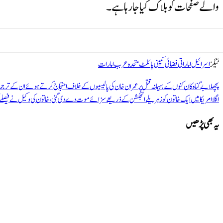
والے صفحات کو بلاک کیا جا رہا ہے۔
ٹیگز
اسرائیل
اماراتی فضائی کمپنی
پائلٹ
متحدہ عرب امارات
پچھلا
بے گناہ کان کنوں کے بہیمانہ قتل پر عمران خان کی پالیسیوں کے خلاف احتجاج کرتے ہوئے ان کے تر
اگلا
امریکا میں ایک خاتون کو زہریلے انجکشن کے ذریعے سزائے موت دے دی گئی، خاتون کی وکیل نے فیصلے کو ظ
یہ بھی پڑھیں