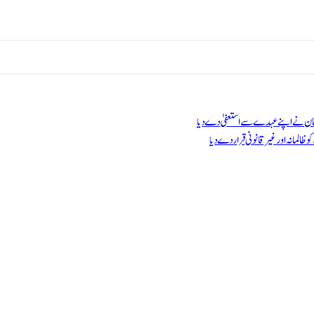
جمان نے اپنے عہدے سے استعفیٰ دے دیا
المانہ اور غیر قانونی قرار دے دیا