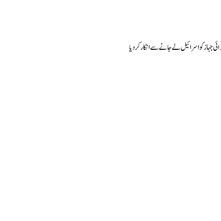
ائی جہاز کو اسرائیل لے جانے سے انکار کردیا