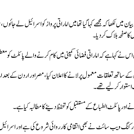
ں‌لکھا کہ مجھے کہا گیا تھا میں اماراتی پرواز کو اسرائیل لے جائوں،
کا صفحہ بلاک کردیا۔
س نے کہا ہے کہ اماراتی فضائی کمپنی میں کام کرنے والے پائلٹ کو معطل
اتھ تعلقات معمول پرلانے کا اعلان کیا، مصر اور اردن کے بعد امارات ا
 استوارکرلیے تھے۔
اور پائلٹ الطباع کے مستقبل کو تحفظ دینے کا مطالبہ کیا ہے۔
رکنگ ویب سائٹ نےبھی انتقامی کارروائی شروع کی ہے اور اسرائیل