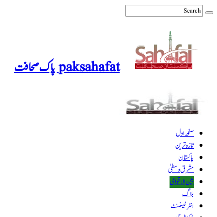
paksahafat پاک صحافت
صفحہ اول
تازہ ترین
پاکستان
مشرق وسطیٰ
بین الاقوامی
بلاگ
انٹرٹینمنٹ