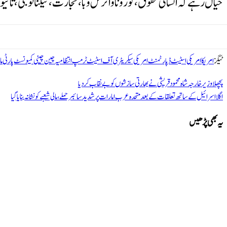
خیال رہے کہ انسانی حقوق، کورونا وائرس وبا، تجارت، ٹیکنالوجی، تائ
ٹیگز
امریکا
امریکی اسٹیٹ ڈپارٹمنٹ
امریکی سیکریٹری آف اسٹیٹ
ٹرمپ انتظامیہ
چین
چینی کمیونسٹ پارٹی
ما
پچھلا
وزیر خارجہ شاہ محمود قریشی نے بھارتی سازشوں کو بے نقاب کردیا
اگلا
اسرائیل کے ساتھ تعلقات کے بعد متحدہ عرب امارات پر شدید سائبر حملے، مالی شعبے کو نشانہ بنایا گیا
یہ بھی پڑھیں