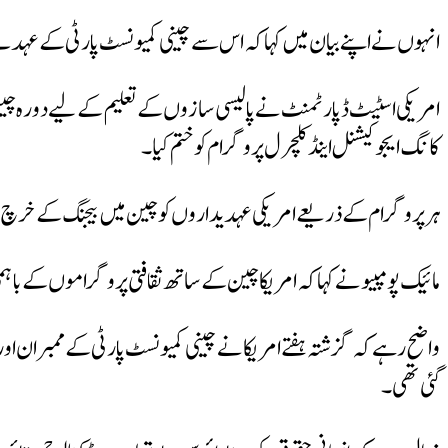
انہوں نے اپنے بیان میں کہا کہ اس سے چینی کمیونسٹ پارٹی کے عہدے
امریکی اسٹیٹ ڈپارٹمنٹ نے پالیسی سازوں کے تعلیم کے لیے دورہ چین
کانگ ایجوکیشنل اینڈ کلچرل پروگرام کو ختم کیا۔
ہر پروگرام کے ذریعے امریکی عہدیداروں کو چین میں بیجنگ کے خرچ پ
مائیک پومپیو نے کہا کہ امریکا چین کے ساتھ ثقافتی پروگراموں کے باہمی ا
گئی تھی۔