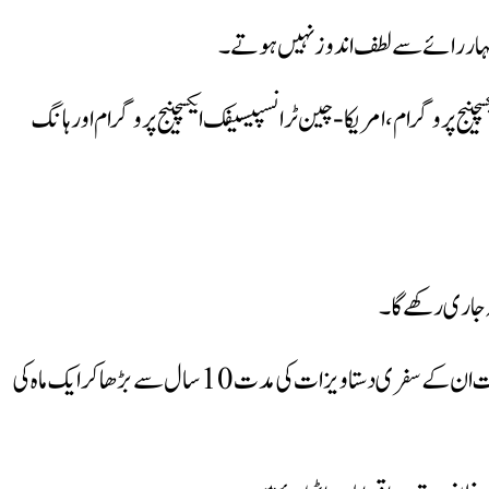
اظہار رائے سے لطف اندوز نہیں ہوتے۔
ج پروگرام، امریکا-چین ٹرانسپیسیفک ایکسچینج پروگرام اور ہانگ
ہ جاری رکھے گا۔
واضح رہے کہ گزشتہ ہفتے امریکا نے چینی کمیونسٹ پارٹی کے ممبران اور ان کے اہل خانہ کے ویزوں پر نئی وقت کی حد کا اعلان کیا تھا جس کے تحت ان کے سفری دستاویزات کی مدت 10 سال سے بڑھا کر ایک ماہ کی