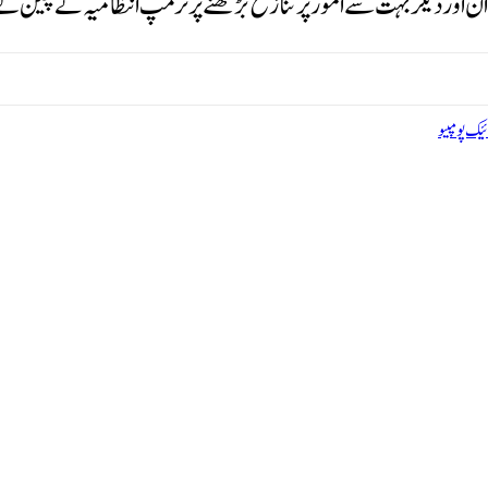
یوان اور دیگر بہت سے امور پر تنازع بڑھنے پر ٹرمپ انتظامیہ نے چین 
ئیک پومپیو