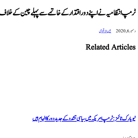
ٹرمپ انتظامیہ نے اپنے دور اقتدار کے خاتمے سے پہلے چین کے خلاف اہم
دسمبر 6, 2020
بین الاقوامی
Related Articles
نیو یارک ٹائمز: ٹرمپ امریکہ میں سیاسی تشدد کے جدید دور کا الہام ہیں