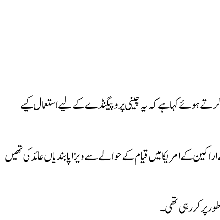
اف بڑا قدم اٹھاتے ہوئے چین کے ساتھ 5 ثقافتی تبادلے کے پروگرام ختم کرتے ہوئے کہا ہے کہ یہ چینی پروپیگنڈے کے لیے استعمال کیے
اکین کے امریکا میں قیام کے حوالے سے ویزا پابندیاں عائد کی تھیں
 طور پر کررہی تھی۔