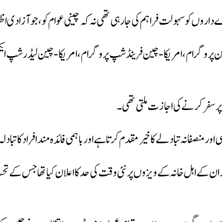
 داروں کو سہولت فراہم کی جارہی تھی نہ کہ چینی عوام کو، جو آزادی 
 پروگرام، امریکا-چین فرینڈشپ پروگرام، امریکا-چین لیڈرشپ ایکسچین
ر سفر کرنے کی اجازت ملتی تھی۔
ور منصفانہ تبادلے کا خیرمقدم کرتا ہے اور باہمی فائدہ مند افراد کا تبادل