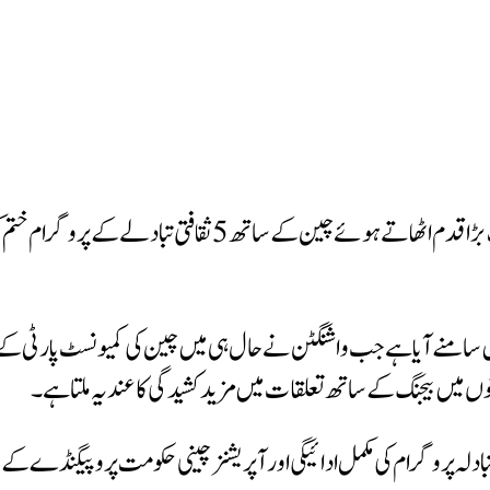
ٹرمپ انتظامیہ نے اپنے دور اقتدار کے خاتمے سے پہلے چین کے خل
سامنے آیا ہے جب واشنگٹن نے حال ہی میں چین کی کمیونسٹ پارٹی کے ار
ں بیجنگ کے ساتھ تعلقات میں مزید کشیدگی کا عندیہ ملتا ہے۔
ے تبادلہ پروگرام کی مکمل ادائیگی اور آپریشنز چینی حکومت پروپیگنڈے کے