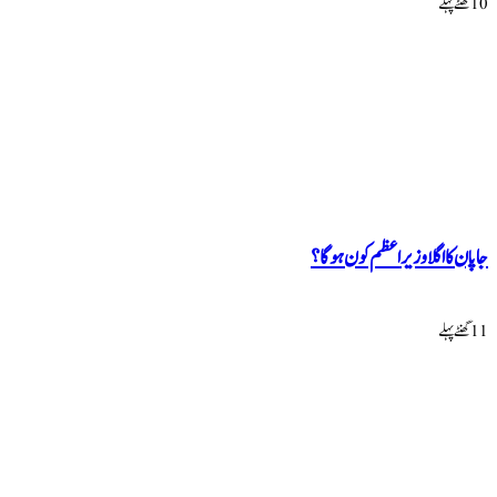
10 گھنٹےپہلے
جاپان کا اگلا وزیراعظم کون ہوگا؟
11 گھنٹےپہلے