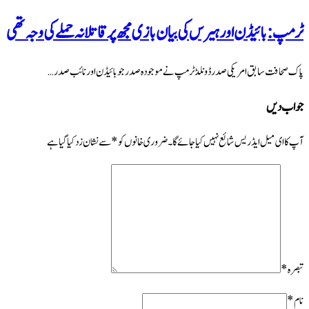
ٹرمپ: بائیڈن اور ہیرس کی بیان بازی مجھ پر قاتلانہ حملے کی وجہ تھی
پاک صحافت سابق امریکی صدر ڈونلڈ ٹرمپ نے موجودہ صدر جو بائیڈن اور نائب صدر …
جواب دیں
آپ کا ای میل ایڈریس شائع نہیں کیا جائے گا۔
ضروری خانوں کو
*
سے نشان زد کیا گیا ہے
تبصرہ
*
نام
*