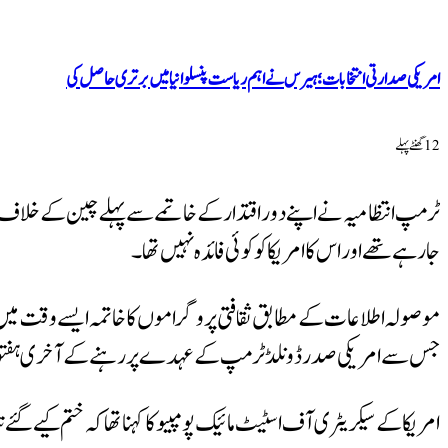
امریکی صدارتی انتخابات؛ ہیرس نے اہم ریاست پنسلوانیا میں برتری حاصل کی
12 گھنٹےپہلے
جارہے تھے اور اس کا امریکا کو کوئی فائدہ نہیں تھا۔
موصولہ اطلاعات کے مطابق ثقافتی پروگراموں کا خاتمہ ایسے وقت میں 
جس سے امریکی صدر ڈونلڈ ٹرمپ کے عہدے پر رہنے کے آخری ہفتوں می
امریکا کے سیکریٹری آف اسٹیٹ مائیک پومپیو کا کہنا تھا کہ ختم کیے گئ