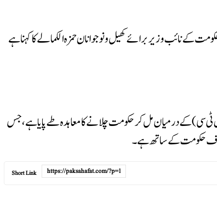
کومت کے نائب وزیر برائے کھیل و نوجوانان حمزہ الکمالے کا کہنا ہے
ی سی) کے درمیان مل کر حکومت چلانے کا معاہدہ طے پایا ہے، جس
 خلاف حکومت کے ساتھ ہے۔
Short Link