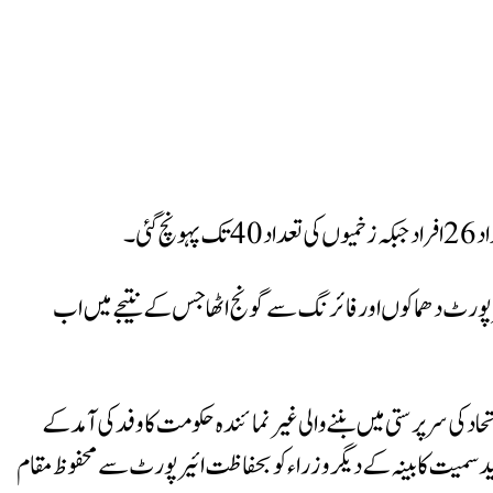
ی۔
پورٹ دھماکوں اور فائرنگ سے گونج اٹھا جس کے نتیجے میں اب
 ناک ہے، سعودی جارح اتحاد کی سرپرستی میں بننے والی غیر نمائندہ حکومت کا وفد کی آمد کے
عید سمیت کابینہ کے دیگر وزراء کو بحفاظت ائیرپورٹ سے محفوظ مقام