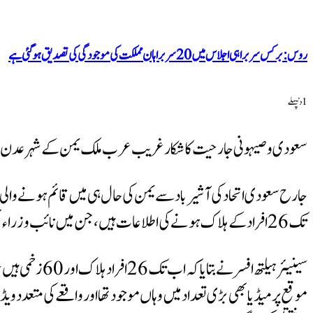
روس: برکس سربراہی اجلاس میں 20 سربراہان مملکت کی موجودگی کی تصدیق ہوگئی ہے
1 دنپہلے
سعودی و صیہونی جارحیت کا شکار غریب عرب ملک یمن کے شہر عدن میں واقع ہوائی اڈے پر ہون
جارح سعودی اتحاد کی آشیرباد سے یمن کی حال ہی میں قائم ہونے و
تک 26 افراد کے ہلاک ہونے کی اطلاعات ہیں، جن میں نائب وزراء بھی شامل ہیں۔
سینیئر ہیلتھ 
موقع پر میڈیا بھی بڑی تعداد میں وہاں موجود تھا اور واقعے کی متعد