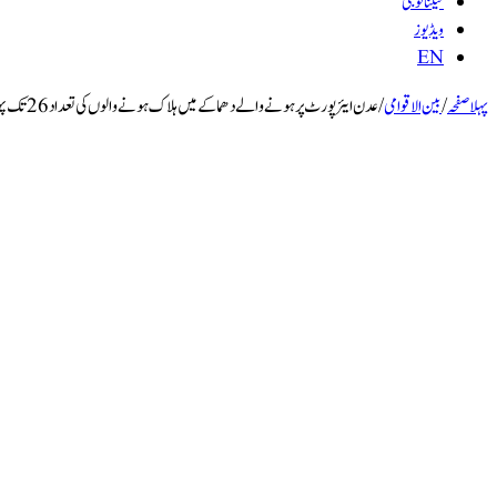
ٹیکنالوجی
ویڈیوز
EN
پہلا صفحہ
/
بین الاقوامی
/
عدن ایئرپورٹ پر ہونے والے دھماکے میں ہلاک ہونے والوں کی تعداد 26 تک پہونچ گئی