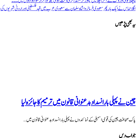
پچھلا
کوئی تو روک لے آکر، چلا میں چھوڑ کر مسند، بڑی ذلت ہوئی مجھ کو، بڑا رسوا ہوا ہوں میں۔۔۔
اگلا
حماس نے ایک بار پھر سعودی فرمانروا شاہ سلمان سے سعودی عرب میں قید فلسطینی اور اردنی شہریوں کی رہائ
یہ بھی پڑھیں
چین نے پہلی بار انسداد بدعنوانی قانون میں ترمیم کا جائزہ لیا
پاک صحافت چین کی قومی اسمبلی کے نمائندوں نے پہلی بار انسداد بدعنوانی قانون میں …
جواب دیں