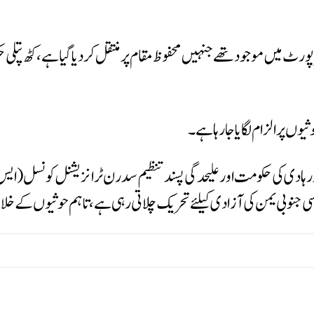
ٹ میں موجود تھے جنہیں محفوظ مقام پر منتقل کردیا گیا ہے، کٹھ پتلی ح
یوں پرالزام لگایا جا رہا ہے۔
ی کی حکومت اور علیحدگی پسند تنظیم سدرن ٹرانزیشنل کونسل (ایس ٹ
ی جنوبی یمن کی آزادی کیلئے تحریک چلاتی رہی ہے، تاہم حوثیوں کے