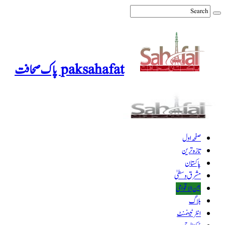
paksahafat پاک صحافت
صفحہ اول
تازہ ترین
پاکستان
مشرق وسطیٰ
بین الاقوامی
بلاگ
انٹرٹینمنٹ