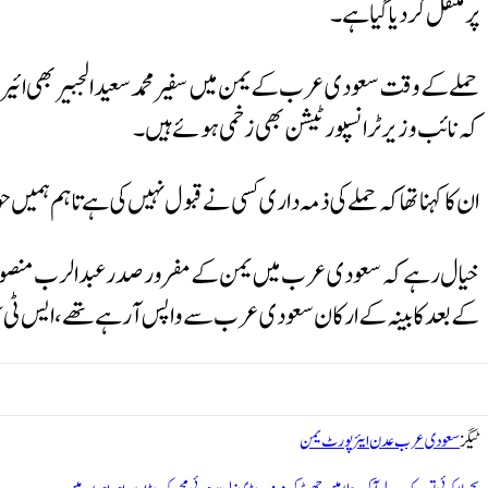
پر منتقل کردیا گیا ہے۔
حملے کے وقت سعودی عرب کے یمن میں سفیر محمد سعید الجبیر بھی ائیرپور
کہ نائب وزیر ٹرانسپورٹیشن بھی زخمی ہوئے ہیں۔
ان کا کہنا تھا کہ حملے کی ذمہ داری کسی نے قبول نہیں کی ہے تاہم ہمیں حوث
خیال رہے کہ سعودی عرب میں یمن کے مفرور صدر عبدالرب منصور ہاد
کے بعد کابینہ کے ارکان سعودی عرب سے واپس آرہے تھے، ایس ٹی س
ٹیگز
سعودی عرب
عدن ایئرپورٹ
یمن