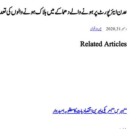
عدن ایئرپورٹ پر ہونے والے دھماکے میں ہلاک ہونے والوں کی تعداد 26 تک پہونچ گ
دسمبر 31, 2020
بین الاقوامی
Related Articles
“ہیرس” امریکی ماہرین اقتصادیات کا مطلوبہ امیدوار