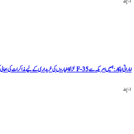
1 دنپہلے
اماراتی اہلکار: ہمیں امریکہ سے F-35 لڑاکا طیاروں کی خریداری کے لیے مذاکرات کی بحالی کی امید نہیں ہے
1 دنپہلے