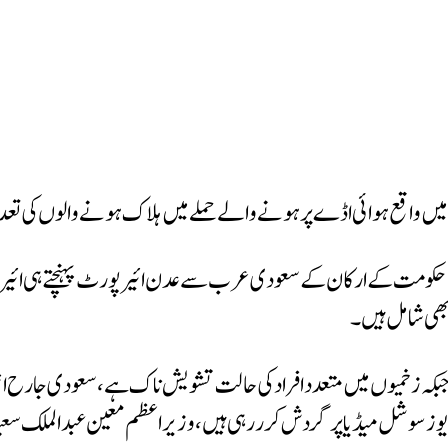
ے والے حملے میں ہلاک ہونے والوں کی تعداد 26 افراد جبکہ زخمیوں کی تعداد 40 تک پہونچ گئ
الی حکومت کے ارکان کے سعودی عرب سے عدن ائیرپورٹ پہنچتے ہی ائیر
افسر نے بتایا کہ اب تک 26 افراد ہلاک اور 60 زخمی ہیں جبکہ زخمیوں میں متعدد افراد کی حالت تشویش
د ویڈیوز سوشل میڈیا پر گردش کرررہی ہیں، وزیراعظم معین عبدالملک س