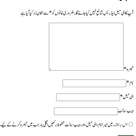
آپ کا ای میل ایڈریس شائع نہیں کیا جائے گا۔
ضروری خانوں کو
*
سے نشان زد کیا گیا ہے
تبصرہ
*
نام
*
ای میل
*
ویب‌ سائٹ
اس براؤزر میں میرا نام، ای میل، اور ویب سائٹ محفوظ رکھیں اگلی بار جب میں تبصرہ کرنے کےلیے۔