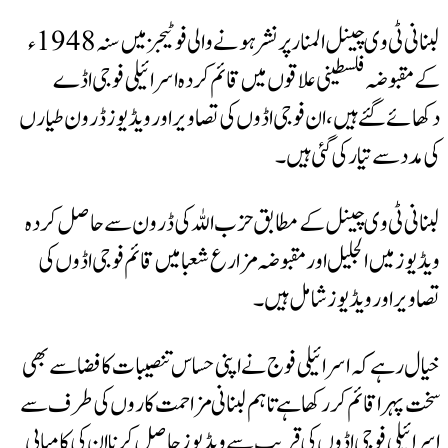
لبنانی ٹی وی چینل المنار پر نشر ہونے والی فوٹیجزمیں سنہ 1948ء
ضہ فلسطینی علاقوں میں قائم کردہ اسرائیلی فوجی اڈے
گئے ہیں، ان فوجی اڈوں کی تصاویر اور ویڈیوز ڈرون طیارں
ے تیار کی گئی ہیں۔
ٹی وی چینل کے مطابق حزب اللہ کی ڈرون سے حاصل کردہ
یں الجلیل اور مقبوضہ مزارع شعبا میں قائم فوجی اڈوں کی
اور ویڈیوز شامل ہیں۔
ے کہ اسرائیلی فوج نے اپنی حساس تنصیبات کا فضا سے بھی
ا قائم کررکھا ہے تاہم لبنانی مزاحمت کاروں کی طرف سے
ی فوجی اڈوں کی قریب سے ویڈیوز حاصل کرنا ان کی کامیابی