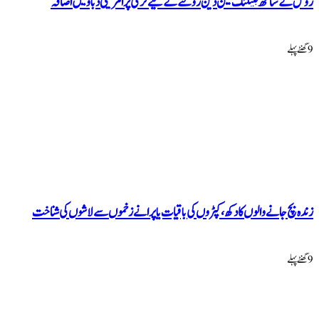
تھ بینکنگ لین دین روکنے کے لیے ترکی پر امریکی دباؤ میں اضافہ
انے والوں کا دکھ، کپڑوں کی باقیات یا پرانے زخموں سے لاشوں کی شناخت