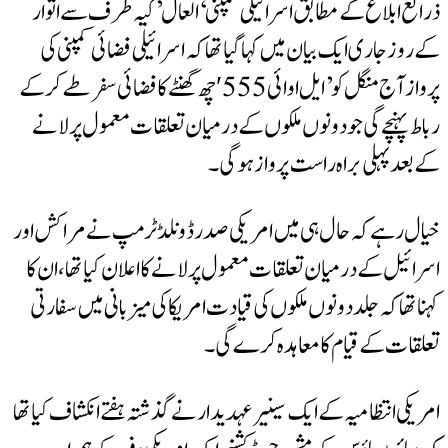
بلاغ کے مطابق اسرائیلی کمپنی ‘العال’ کیہ طرف سے اتوار
اری ایک بیان میں‌کہا گیا تھا کہ اسرائیلی فضائی کمپنی کی
پرواز آج منگل کو’ایل اوائی 555′ چھ گھنٹے کا فضائی سفر طے کرکے
نچے گی جو دونوں ملکوں کےدرمیان تعلقات معمول پرلانے
ہلی براہ راست پرواز ہوگی۔
ے کہ حال ہی میں امریکی صدر ڈونلڈ ٹرمپ نے مراکش اور
 کے درمیان تعلقات معمول پرلانے کا اعلان کیا تھا، ان کا
 کہ جلد دونوں ‌ملکوں‌کی قیادت امریکا کی میزبانی میں سفارتی
کے قیام کا معاہدہ کرے گی۔
نتظامیہ کے ایک سینیر عہدیدار نے گذشتہ ہفتے انکشاف کیا تھا