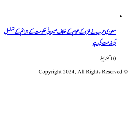
ودی عرب نے غزہ کے عوام کے خلاف صیہونی حکومت کے جرائم کے تسلسل
 مذمت کی ہے
نٹےپہلے