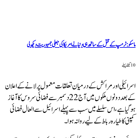
پ کے قتل کے ساتھ ہی دنیا نے امریکا کی جعلی جمہوریت دیکھ لی
ی اور مراکش کے درمیان تعلقات معمول پرلانے کے اعلان
کے بعد دونوں ملکوں میں آج 22 دسمبر سے فضائی سروس کا آغاز
ے، اس سلسلے میں سب سے پہلے اسرائیل سے العال فضائی
 طیارہ رباط کے لیے روانہ ہوا۔