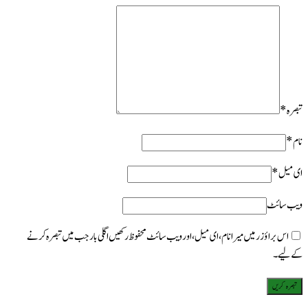
ؤزر میں میرا نام، ای میل، اور ویب سائٹ محفوظ رکھیں اگلی بار جب میں تبصرہ کرنے