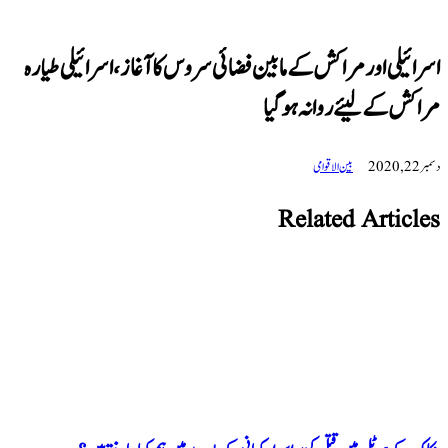
 اور مراکش کے مابین فضائی سروس کا آغاز، اسرائیلی طیارہ
ے لیئے روانہ ہوگیا
بین الاقوامی
Related Art