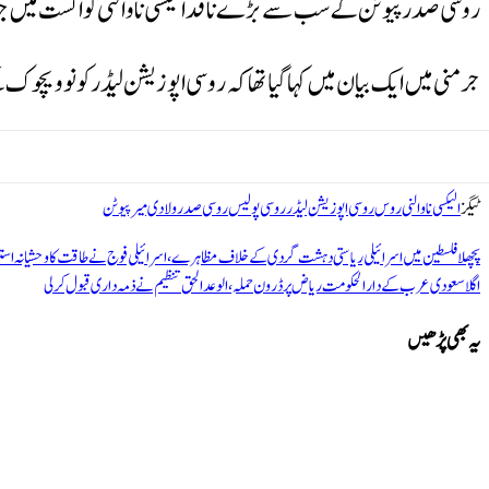
روسی صدر پیوٹن کے سب سے بڑے ناقد الیکسی ناوالنی کو اگست میں جہا
جرمنی میں ایک بیان میں کہا گیا تھا کہ روسی اپوزیشن لیڈر کو نوویچ
ٹیگز
الیکسی ناوالنی
روس
روسی اپوزیشن لیڈر
روسی پولیس
روسی صدر
ولادی میر پیوٹن
پچھلا
فلسطین میں اسرائیلی ریاستی دہشت گردی کے خلاف مظاہرے، اسرائیلی فوج نے طاقت کا وحشیانہ استعم
اگلا
سعودی عرب کے دارالحکومت ریاض پر ڈرون حملہ، الوعد الحق تنظیم نے ذمہ داری قبول کرلی
یہ بھی پڑھیں