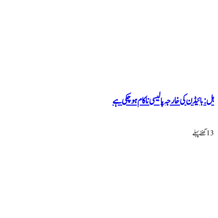
ہل: بائیڈن کی خارجہ پالیسی ناکام ہو چکی ہے
13 گھنٹےپہلے