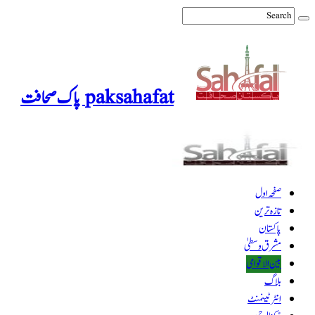
paksahafat پاک صحافت
صفحہ اول
تازہ ترین
پاکستان
مشرق وسطیٰ
بین الاقوامی
بلاگ
انٹرٹینمنٹ