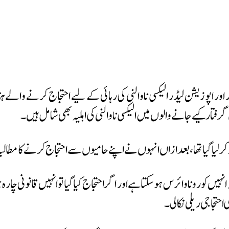
فتار کیے جانے والوں میں الیکسی ناوالنی کی اہلیہ بھی شامل ہیں۔
لیا گیا تھا، بعد ازاں انہوں نے اپنے حامیوں سے احتجاج کرنے کا مطالبہ 
یں کورونا وائرس ہوسکتا ہے اور اگر احتجاج کیا گیا تو انہیں قانونی چارہ
حتجاجی ریلی نکالی۔