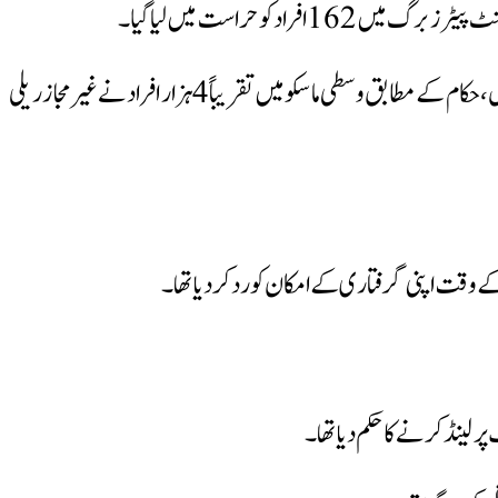
کا خدشہ ہے جبکہ 70 شہروں اور قصبوں میں جلسوں کے دوران گرفتاریوں کی اطلاع ہیں، حکام کے مطابق وسطی ماسکو میں تقریباً 4 ہزار افراد نے غیر مجاز ریلی
کے وقت اپنی گرفتاری کے امکان کو رد کردیا تھا۔
لینڈ کرنے کا حکم دیا تھا۔