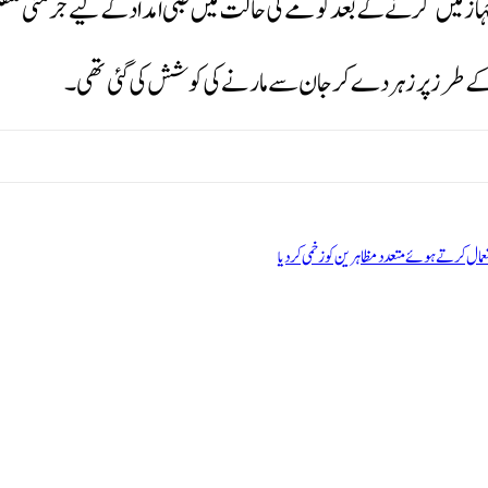
ز میں گرنے کے بعد کومے کی حالت میں طبی امداد کے لیے جرمنی منتقل ک
وک کے طرز پر زہر دے کر جان سے مارنے کی کوشش کی گئی تھی۔
ال کرتے ہوئے متعدد مظاہرین کو زخمی کردیا