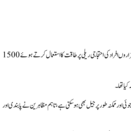
روسی پولیس نے صدر ولادی میر پیوٹن کے ناقد اور اپوزیشن لیڈر الیکسی ناوالنی کی رہائی کے لیے احتجاج کرنے والے ہزاروں افراد کی احتجاجی ریلی پر طاقت کا استعمال کرتے ہوئے 1500
کیا تھا۔
 جوئی اور ممکنہ طور پر جیل بھی ہوسکتی ہے، تاہم مظاہرین نے پابندی اور