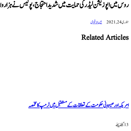
روس میں اپوزیشن لیڈر کی حمایت میں شدید احتجاج، پولیس نے ہزاروں اف
جنوری 24, 2021
بین الاقوامی
Related Articles
امریکہ اور صیہونی حکومت کے تعلقات کے مستقبل میں ٹرمپ کا مخمصہ
13 گھنٹےپہلے