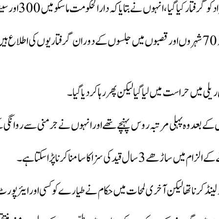
 ریلی میں حراست میں لیا گیا لیکن پھر رہا کردیا گیا۔
س کے بعد وہ پہلی مرتبہ روس پہنچے تھے اور انہوں نے جرمنی سے روانگی 
ی سزا کا سامنا کرنا پڑا سکتا ہے۔
 کرنا تھا لیکن آخری لمحات میں حکام نے طیارے کو کسی اور ایئرپورٹ پر 