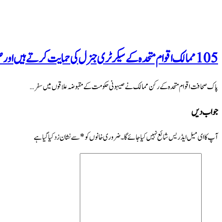
105 ممالک اقوام متحدہ کے سیکرٹری جنرل کی حمایت کرتے ہیں اور صیہونی حکومت پر تنقید کرتے ہیں
پاک صحافت اقوام متحدہ کے رکن ممالک نے صیہونی حکومت کے مقبوضہ علاقوں میں سفر …
جواب دیں
آپ کا ای میل ایڈریس شائع نہیں کیا جائے گا۔
ضروری خانوں کو
*
سے نشان زد کیا گیا ہے