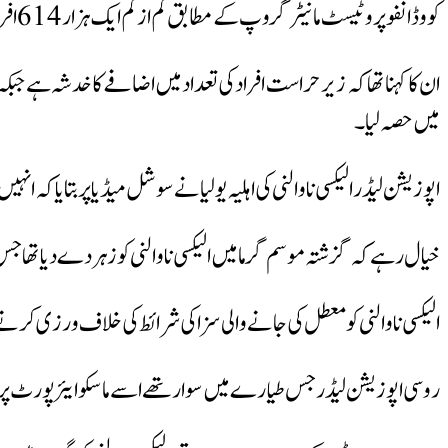
کووڈ انفو پروٹیسٹ مانیٹر گروپ کے مطابق کم از کم ایک ہزار 614 افراد کو گرفتار کیا گیا، انہوں نے بتایا کہ دارالحکومت ماسکو میں 300 اور سینٹ پیٹرزبرگ میں 162 افراد کو حراست میں لیا گیا۔
ان کا کہنا تھا کہ زیر حراست افراد کی تعداد میں
اضافے
میں حصہ لیا۔
اپوزیشن لیڈر الیکسی ناوالنی کی اہلیہ یولیا نے سوشل میڈیا پر بتایا کہ انہیں
خیال رہے کہ گزشتہ موسم گرما میں الیکسی ناوالنی کو زہر دے دیا تھا ج
الیکسی ناوالنی کو معطل کی جانے والی سزا کی شرائط کی خلاف ورزی کرنے کے الزام میں ساڑھے 3 سال قید ک
روسی اپوزیشن لیڈر جس طیارے میں سوار تھے اسے ماسکو ایئرپورٹ پر لینڈ