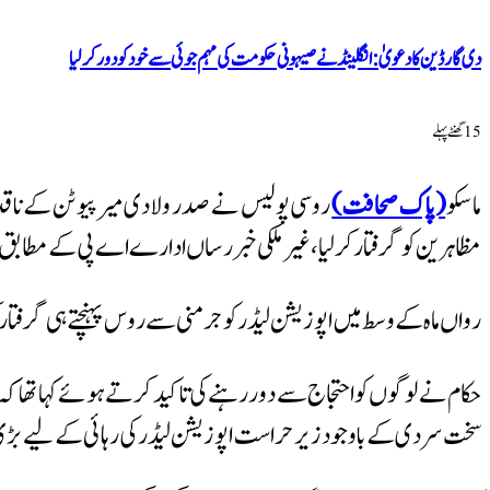
دی گارڈین کا دعویٰ: انگلینڈ نے صیہونی حکومت کی مہم جوئی سے خود کو دور کر لیا
15 گھنٹےپہلے
ماسکو
(پاک صحافت)
مظاہرین کو گرفتار کرلیا، غیر ملکی خبر رساں ادارے اے پی کے مطابق گر
رواں ماہ کے وسط میں اپوزیشن لیڈر کو جرمنی سے روس پہنچتے ہی گرفتار کر
حکام نے لوگوں کو احتجاج سے دور رہنے کی تاکید کرتے ہوئے کہا تھا کہ انہ
سخت سردی کے باوجود زیر حراست اپوزیشن لیڈر کی رہائی کے لیے بڑی ا