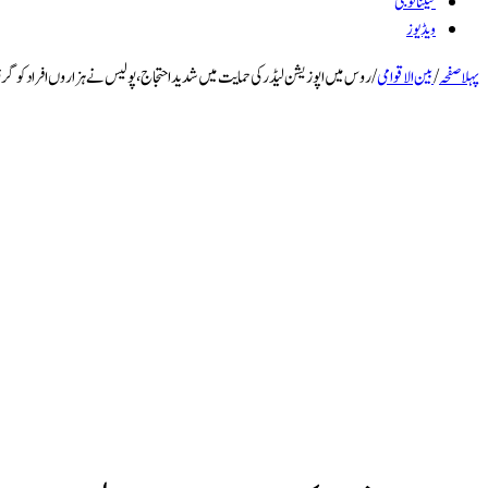
ٹیکنالوجی
ویڈیوز
پہلا صفحہ
/
بین الاقوامی
/
روس میں اپوزیشن لیڈر کی حمایت میں شدید احتجاج، پولیس نے ہزاروں افراد کو گرفتا