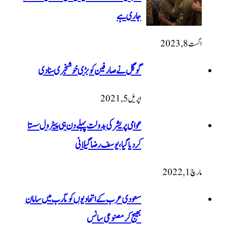
جاری ہے
اگست 8, 2023
گوگل نے صارفین کو بڑی خوشخبری سنادی
اپریل 5, 2021
عوامی پریشر کی بدولت پہلے دن ہی پیٹرول سستا
کردیا گیا، یوسف رضا گیلانی
مارچ 1, 2022
سعودی عرب کے اتحادیوں کو مآرب میں سامان
بھیج کر مصنوعی سانس