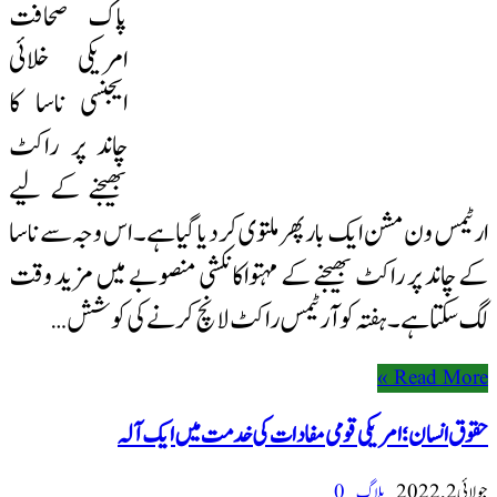
پاک صحافت
امریکی خلائی
ایجنسی ناسا کا
چاند پر راکٹ
بھیجنے کے لیے
ارٹیمس ون مشن ایک بار پھر ملتوی کر دیا گیا ہے۔ اس وجہ سے ناسا
کے چاند پر راکٹ بھیجنے کے مہتواکانکشی منصوبے میں مزید وقت
لگ سکتا ہے۔ ہفتہ کو آرٹیمس راکٹ لانچ کرنے کی کوشش …
Read More »
حقوق انسان؛ امریکی قومی مفادات کی خدمت میں ایک آلہ
جولائی 2, 2022
بلاگ
0