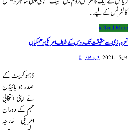
ریاض کے ایک کانفرنس روم میں "ہیک” نامی پہلی سائبر ڈیفنس
کانفرنس کے لیے …
Read More »
نعرہ بازی سے حقیقت تک روس کے خلاف امریکی دھمکیاں
جون 15, 2021
بین الاقوامی
0
ڈیموکریٹ کے
صدر جو بائیڈن
نے اپنی انتخابی
مہم کے دوران
امریکی خارجہ