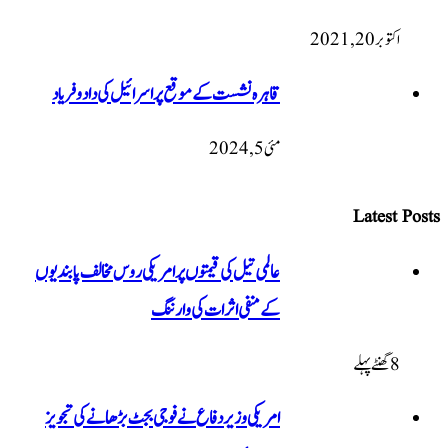
اکتوبر 20, 2021
قاہرہ نشست کے موقع پر اسرائیل کی داد و فریاد
مئی 5, 2024
Latest Posts
عالمی تیل کی قیمتوں پر امریکی روس مخالف پابندیوں
کے منفی اثرات کی وارننگ
8 گھنٹےپہلے
امریکی وزیر دفاع نے فوجی بجٹ بڑھانے کی تجویز