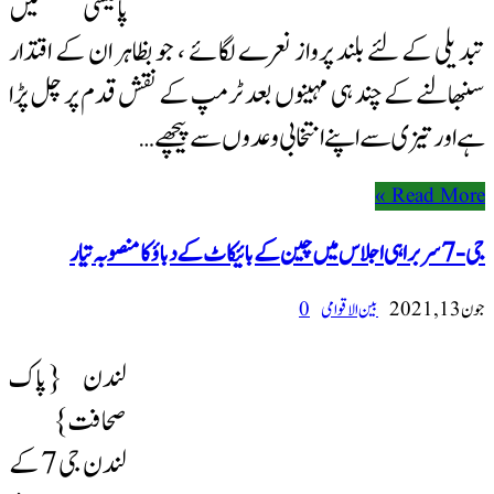
پالیسی میں
تبدیلی کے لئے بلند پرواز نعرے لگائے ، جو بظاہر ان کے اقتدار
سنبھالنے کے چند ہی مہینوں بعد ٹرمپ کے نقش قدم پر چل پڑا
ہے اور تیزی سے اپنے انتخابی وعدوں سے پیچھے …
Read More »
جی -7 سربراہی اجلاس میں چین کے بائیکاٹ کے دباؤ کا منصوبہ تیار
جون 13, 2021
بین الاقوامی
0
لندن {پاک
صحافت}
لندن جی 7 کے