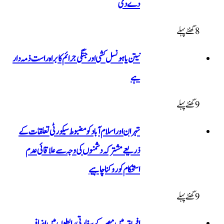
دے دی
8 گھنٹےپہلے
نیتن یاہو نسل کشی اور جنگی جرائم کا براہ راست ذمہ دار
ہے
9 گھنٹےپہلے
تہران اور اسلام آباد کو مضبوط سیکورٹی تعلقات کے
ذریعے مشترکہ دشمنوں کی وجہ سے علاقائی عدم
استحکام کو روکنا چاہیے
9 گھنٹےپہلے
افریقہ میں مصر کے سفارتی رابطوں میں اضافہ