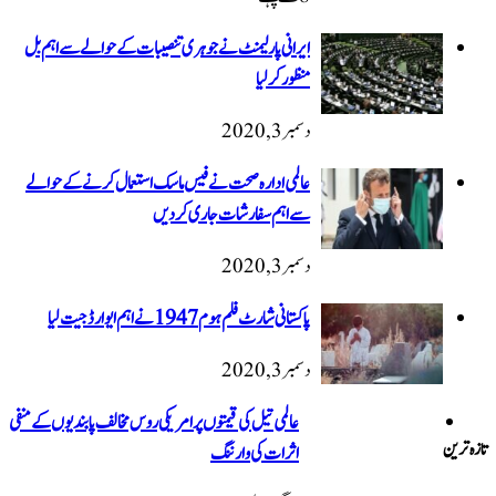
ایرانی پارلیمنٹ نے جوہری تنصیبات کے حوالے سے اہم بل
منظور کرلیا
دسمبر 3, 2020
عالمی ادارہ صحت نے فیس ماسک استعمال کرنے کے حوالے
سے اہم سفارشات جاری کردیں
دسمبر 3, 2020
پاکستانی شارٹ فلم ہوم 1947 نےاہم ایوارڈ جیت لیا
دسمبر 3, 2020
عالمی تیل کی قیمتوں پر امریکی روس مخالف پابندیوں کے منفی
تازہ ترین
اثرات کی وارننگ