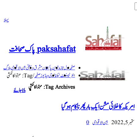
پہلا
paksahafat پاک صحافت
صفحہ اول
تازہ ترین
پاکستان
مشرق وسطیٰ
بین الاقوامی
بلاگ
انٹرٹینمنٹ
ٹیکنالوجی
ویڈیوز
صفحہ
/
Tag:
مہتواکانکشی
Tag Archives:
مہتواکانکشی
ماناجائے
امریکہ کا خلائی مشن ایک بار پھر ناکام ہو گیا
ستمبر 5, 2022
بین الاقوامی
0