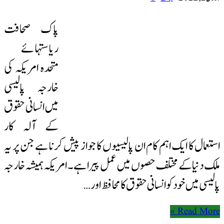
پاک صحافت
ریاستہائے
متحدہ امریکہ کی
خارجہ پالیسی
میں انسانی حقوق
کے آلہ کار
استعمال کا ایک اہم کام ان پالیسیوں کا جواز پیش کرنا ہے جن پر یہ
ملک دنیا کے مختلف حصوں میں عمل پیرا ہے۔ امریکہ ہمیشہ خارجہ
پالیسی میں خود کو انسانی حقوق کا محافظ اور …
Read More »