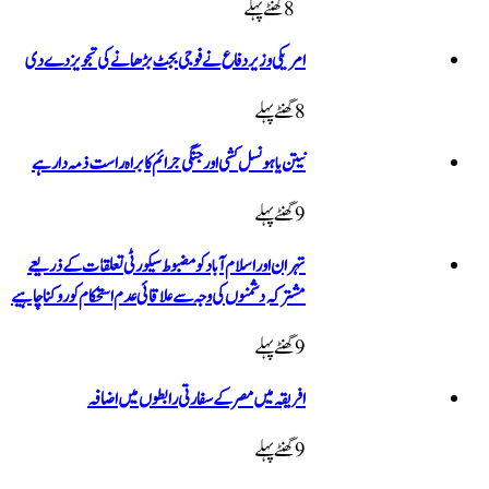
8 گھنٹےپہلے
امریکی وزیر دفاع نے فوجی بجٹ بڑھانے کی تجویز دے دی
8 گھنٹےپہلے
نیتن یاہو نسل کشی اور جنگی جرائم کا براہ راست ذمہ دار ہے
9 گھنٹےپہلے
تہران اور اسلام آباد کو مضبوط سیکورٹی تعلقات کے ذریعے
مشترکہ دشمنوں کی وجہ سے علاقائی عدم استحکام کو روکنا چاہیے
9 گھنٹےپہلے
افریقہ میں مصر کے سفارتی رابطوں میں اضافہ
9 گھنٹےپہلے