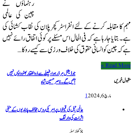
رہنماؤں نے
چین کی عالمی
مہم کا مقابلہ کرنے کے لئے انفراسٹرکچر پلان کی نقاب کشائی کی
ہے۔ بتایا جارہا ہے کہ فی الحال اس مسئلے پر کوئی اتفاق رائے نہیں
ہے کہ چین کو انسانی حقوق کی خلاف ورزی سے کیسے روکا …
Read More »
جوڈیشل مرڈر ہوا، فیصلے سے ذوالفقار بھٹو واپس نہیں
مقبول خبریں
آئیں گے۔ ناصر حسین شاہ
مارچ 6, 2024
1
عالمی تیل کی قیمتوں پر امریکی روس مخالف پابندیوں کے منفی
اثرات کی وارننگ
8 گھنٹےپہلے