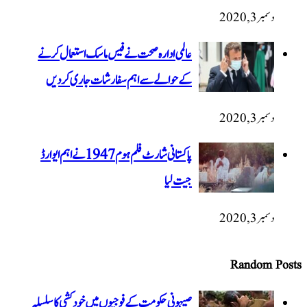
دسمبر 3, 2020
عالمی ادارہ صحت نے فیس ماسک استعمال کرنے
کے حوالے سے اہم سفارشات جاری کردیں
دسمبر 3, 2020
پاکستانی شارٹ فلم ہوم 1947 نےاہم ایوارڈ
جیت لیا
دسمبر 3, 2020
Random Posts
صیہونی حکومت کے فوجیوں میں خودکشی کا سلسلہ