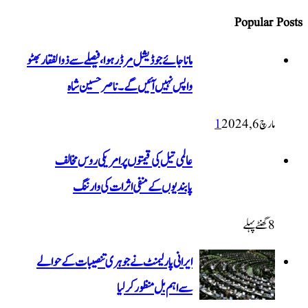
Popular Posts
ماناجائے جوڈیشل مرڈر ہوا، فیصلے سے ذوالفقار بھٹو
واپس نہیں آئیں گے۔ ناصر حسین شاہ
مارچ 6, 2024
1
عالمی تیل کی قیمتوں پر امریکی روس مخالف
پابندیوں کے منفی اثرات کی وارننگ
8 گھنٹےپہلے
ایرانی پارلیمنٹ نے جوہری تنصیبات کے حوالے
سے اہم بل منظور کرلیا