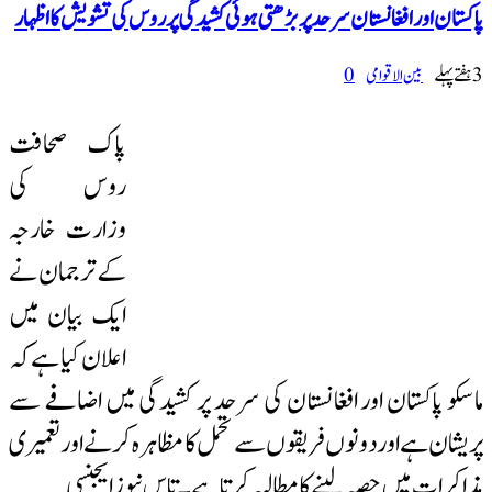
پاکستان اور افغانستان سرحد پر بڑھتی ہوئی کشیدگی پر روس کی تشویش کا اظہار
3 ہفتےپہلے
بین الاقوامی
0
پاک صحافت
روس کی
وزارت خارجہ
کے ترجمان نے
ایک بیان میں
اعلان کیا ہے کہ
ماسکو پاکستان اور افغانستان کی سرحد پر کشیدگی میں اضافے سے
پریشان ہے اور دونوں فریقوں سے تحمل کا مظاہرہ کرنے اور تعمیری
مذاکرات میں حصہ لینے کا مطالبہ کرتا ہے۔ تاس نیوز ایجنسی …