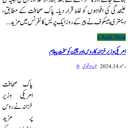
علیحدگی کی افواہوں کو غلط قرار دیا۔ پاک صحافت کے مطابق،
دیمتری پیسکوف نے پیر کے روز ایک پریس کانفرنس میں مزید …
Read More »
امریکی وزیر خزانہ کا روس اور چین کو سخت پیغام
دسمبر 14, 2024
بین الاقوامی
0
پاک صحافت
امریکی وزیر
خزانہ نے روس
پر مزید