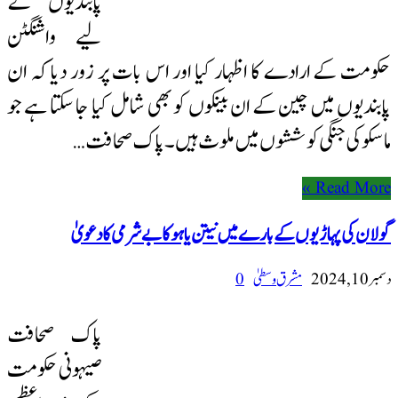
پابندیوں کے
لیے واشنگٹن
حکومت کے ارادے کا اظہار کیا اور اس بات پر زور دیا کہ ان
پابندیوں میں چین کے ان بینکوں کو بھی شامل کیا جا سکتا ہے جو
ماسکو کی جنگی کوششوں میں ملوث ہیں۔ پاک صحافت …
Read More »
گولان کی پہاڑیوں کے بارے میں نیتن یاہو کا بے شرمی کا دعویٰ
دسمبر 10, 2024
مشرق وسطیٰ
0
پاک صحافت
صیہونی حکومت