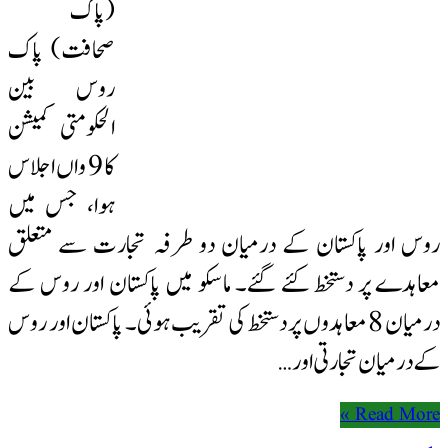
(پاک
صحافت) پاک
روس بین
الحکومتی کمیشن
کا 9 واں اجلاس
ہوا، جس میں
روس اور پاکستان کے درمیان دو طرفہ تجارت سے متعلق
معاہدے پر دستخط کئے گئے۔ ماسکو میں پاکستان اور روس کے
درمیان 8 معاہدوں پر دستخط کی تقریب ہوئی۔ پاکستان اور روس
کے درمیان تجارتی اور …
Read More »