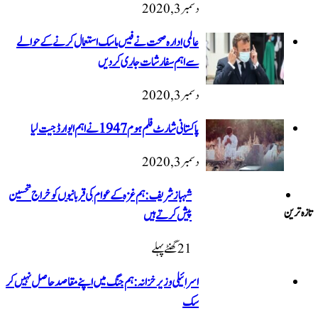
دسمبر 3, 2020
عالمی ادارہ صحت نے فیس ماسک استعمال کرنے کے حوالے
سے اہم سفارشات جاری کردیں
دسمبر 3, 2020
پاکستانی شارٹ فلم ہوم 1947 نےاہم ایوارڈ جیت لیا
دسمبر 3, 2020
شہباز شریف: ہم غزہ کے عوام کی قربانیوں کو خراج تحسین
تازہ ترین
پیش کرتے ہیں
21 گھنٹےپہلے
اسرائیلی وزیر خزانہ: ہم جنگ میں اپنے مقاصد حاصل نہیں کر
سک