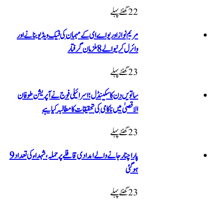
22 گھنٹےپہلے
مریم نواز اور یو اے ای کے مہمان کی فیک ویڈیو بنانے اور
وائرل کرنیوالے 8 ملزمان گرفتار
23 گھنٹےپہلے
ساتویں دن کا سکینڈل؛ اسرائیلی فوج نے آپریشن طوفان
الاقصیٰ میں ناکامی کی تحقیقات کا مطالبہ کیا ہے
23 گھنٹےپہلے
پاراچنار جانے والے امدادی قافلے پر حملہ، شہداء کی تعداد 9
ہوگئی
23 گھنٹےپہلے