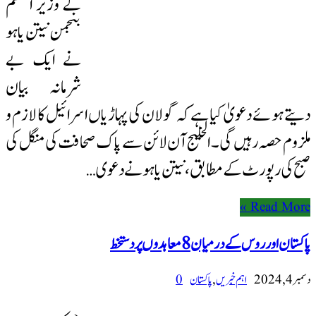
کے وزیر اعظم
بنجمن نیتن یاہو
نے ایک بے
شرمانہ بیان
دیتے ہوئے دعویٰ کیا ہے کہ گولان کی پہاڑیاں اسرائیل کا لازم و
ملزوم حصہ رہیں گی۔ الخلیج آن لائن سے پاک صحافت کی منگل کی
صبح کی رپورٹ کے مطابق، نیتن یاہو نے دعوی …
Read More »
پاکستان اور روس کے درمیان 8 معاہدوں پر دستخط
دسمبر 4, 2024
اہم خبریں
,
پاکستان
0