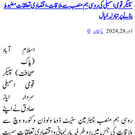
سپیکر قومی اسمبلی کی روسی ہم منصب سے ملاقات، اقتصادی تعلقات مضبوط
بنانے پر تبادلہ خیال
نومبر 28, 2024
پاکستان
0
اسلام آباد
(پاک
صحافت) سپیکر
قومی اسمبلی
سردار ایاز
صادق نے اپنے
روسی ہم منصب چیئرمین سٹیٹ ڈوما ولوڈن وکٹورو وچ سے
ملاقات کی جس میں دو طرفہ پارلیمانی و اقتصادی تعلقات سمیت