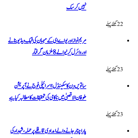
نہیں کر سک
22 گھنٹےپہلے
مریم نواز اور یو اے ای کے مہمان کی فیک ویڈیو بنانے
اور وائرل کرنیوالے 8 ملزمان گرفتار
23 گھنٹےپہلے
ساتویں دن کا سکینڈل؛ اسرائیلی فوج نے آپریشن
طوفان الاقصیٰ میں ناکامی کی تحقیقات کا مطالبہ کیا ہے
23 گھنٹےپہلے
پاراچنار جانے والے امدادی قافلے پر حملہ، شہداء کی