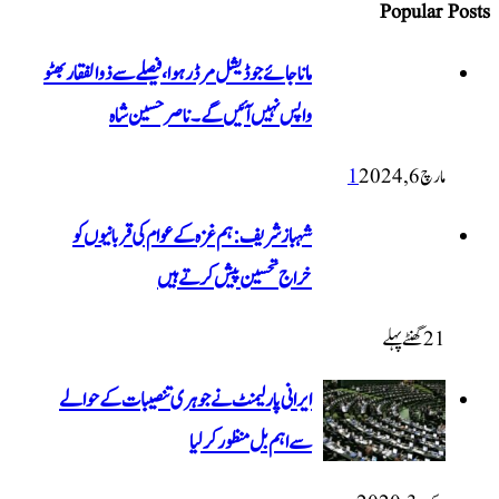
Popular Posts
ماناجائے جوڈیشل مرڈر ہوا، فیصلے سے ذوالفقار بھٹو
واپس نہیں آئیں گے۔ ناصر حسین شاہ
مارچ 6, 2024
1
شہباز شریف: ہم غزہ کے عوام کی قربانیوں کو
خراج تحسین پیش کرتے ہیں
21 گھنٹےپہلے
ایرانی پارلیمنٹ نے جوہری تنصیبات کے حوالے
سے اہم بل منظور کرلیا