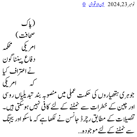
نومبر 23, 2024
بین الاقوامی
0
(پاک
صحافت)
امریکی محکمہ
دفاع پینٹاگون
نے اعتراف کیا
کہ امریکی
جوہری ہتھیاروں کی حکمت عملی میں منصوبہ بند تبدیلیاں روسی
اور چین کے خطرات سے نمٹنے کے لئے کافی نہیں ہوسکتی ہیں۔
تفصیلات کے مطابق رچرڈ جانسن نے لکھا ہے کہ ماسکو اور بیجنگ
سے نمٹنے کے لئے موجودہ …