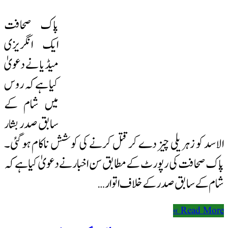
پاک صحافت
ایک انگریزی
میڈیا نے دعویٰ
کیا ہے کہ روس
میں شام کے
سابق صدر بشار
الاسد کو زہریلی چیز دے کر قتل کرنے کی کوشش ناکام ہو گئی۔
پاک صحافت کی رپورٹ کے مطابق سن اخبار نے دعویٰ کیا ہے کہ
شام کے سابق صدر کے خلاف اتوار …
Read More »