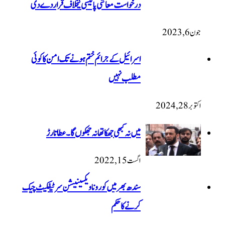
درخواست معاشی پالیسی کیخلاف قرار دے دی
جون 6, 2023
اسرائیل کے جرائم ختم ہونے تک امن کا کوئی
مطلب نہیں
اکتوبر 28, 2024
میں نہ کبھی جھکا تھا نہ جھکوں گا۔ عطا تارڑ
اگست 15, 2022
سندھ بھر میں کورونا ویکسینیشن سرٹیفکیٹ چیک
کرنے کا حکم