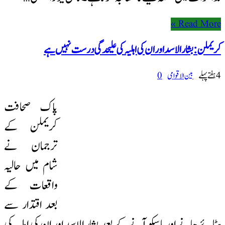
Read More »
کریملن: بشار الاسد اور ان کی اہلیہ کی علیحدگی درست نہیں ہے
4 ہفتےپہلے
بین الاقوامی
0
پاک صحافت
کریملن کے
ترجمان نے
شام میں حالیہ
واقعات کے
بعد اقتدار سے
ہٹائے جانے اور ماسکو آنے کے بعد بشار الاسد اور ان کی اہلیہ کی