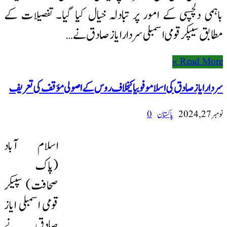
باہمی دلچسپی کے امور پر تبادلہ خیال کیا گیا۔ تفصیلات کے
مطابق سیپکرقومی اسمبلی سردار ایاز صادق نے …
Read More »
سردار ایاز صادق کی اسلاموفوبیا کیخلاف روس کے اصولی مؤقف کی تعریف
نومبر 27, 2024
پاکستان
0
اسلام آباد
(پاک
صحافت) سپیکر
قومی اسمبلی ایاز
صادق نے