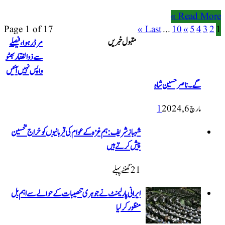
Read More »
Page 1 of 17
Last »
...
10
»
5
4
3
2
1
مقبول خبریں
مرڈر ہوا، فیصلے
سے ذوالفقار بھٹو
واپس نہیں آئیں
گے۔ ناصر حسین شاہ
مارچ 6, 2024
1
شہباز شریف: ہم غزہ کے عوام کی قربانیوں کو خراج تحسین
پیش کرتے ہیں
21 گھنٹےپہلے
ایرانی پارلیمنٹ نے جوہری تنصیبات کے حوالے سے اہم بل
منظور کرلیا