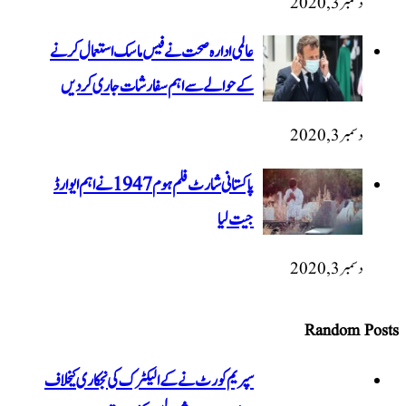
دسمبر 3, 2020
عالمی ادارہ صحت نے فیس ماسک استعمال کرنے
کے حوالے سے اہم سفارشات جاری کردیں
دسمبر 3, 2020
پاکستانی شارٹ فلم ہوم 1947 نےاہم ایوارڈ
جیت لیا
دسمبر 3, 2020
Random Posts
سپریم کورٹ نے کے الیکٹرک کی نجکاری کیخلاف