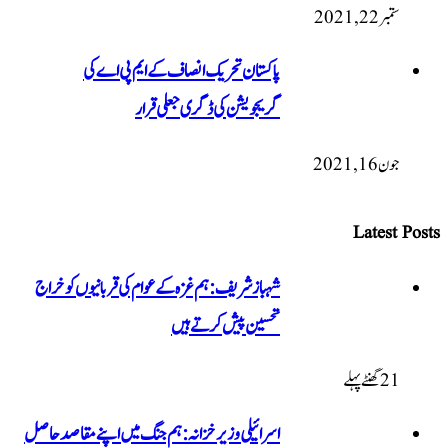
ستمبر 22, 2021
پاکستان تحریک انصاف کے ایم پی اے کی
گریجویشن کی ڈگری جعلی قرار
جون 16, 2021
Latest Posts
شہباز شریف: ہم غزہ کے عوام کی قربانیوں کو خراج
تحسین پیش کرتے ہیں
21 گھنٹےپہلے
اسرائیلی وزیر خزانہ: ہم جنگ میں اپنے مقاصد حاصل