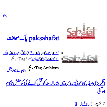
پہلا
paksahafat پاک صحافت
صفحہ اول
تازہ ترین
پاکستان
مشرق وسطیٰ
بین الاقوامی
بلاگ
انٹرٹینمنٹ
ٹیکنالوجی
ویڈیوز
صفحہ
/
Tag:
ماسکو
Tag Archives:
ماسکو
ماناجائے جوڈیشل
انگریزی میڈیا کا دعویٰ: روس میں بشارالاسد کو قتل کرنے کی کوشش ناکام
ہوگئی
2 ہفتےپہلے
بین الاقوامی
0