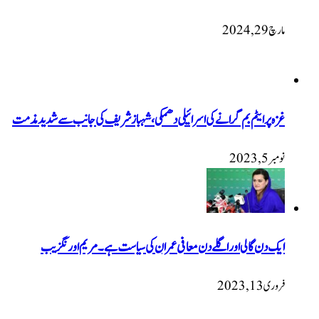
مارچ 29, 2024
غزہ پر ایٹم بم گرانے کی اسرائیلی دھمکی، شہباز شریف کی جانب سے شدید مذمت
نومبر 5, 2023
ایک دن گالی اور اگلے دن معافی عمران کی سیاست ہے۔ مریم اورنگزیب
فروری 13, 2023