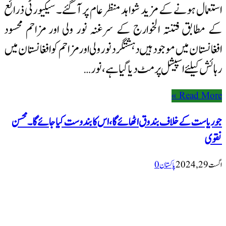
استعمال ہونے کے مزید شواہد منظر عام پر آگئے۔ سیکیورٹی ذرائع
کے مطابق فتنتہ الخوارج کے سرغنہ نور ولی اور مزاحم محسود
افغانستان میں موجود ہیں دہشتگرد نور ولی اور مزاحم کو افغانستان میں
رہائش کیلئے اسپیشل پرمٹ دیا گیا ہے، نور …
Read More »
جو ریاست کے خلاف بندوق اٹھائے گا، اس کا بندوست کیا جائے گا۔ محسن
نقوی
اگست 29, 2024
پاکستان
0