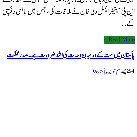
این پی سینیٹر ایمل ولی خان نے ملاقات کی، جس میں باہمی دلچسپی
کے …
Read More »
پاکستان میں امت کے درمیان وحدت کی اشد ضرورت ہے۔ صدر مملکت
4 ہفتےپہلے
اہم خبریں
,
پاکستان
0