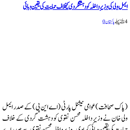
ایمل ولی کی وزیرِ داخلہ کو دہشتگردی کیخلاف حمایت کی یقین دہائی
4 ہفتےپہلے
پاکستان
0
(پاک صحافت) عوامی نیشنل پارٹی (اے این پی) کے صدر ایمل
ولی خان نے وزیرِ داخلہ محسن نقوی کو دہشت گردی کے خلاف
حمایت کی یقین دہائی کرا دی۔ وزیرِ داخلہ محسن نقوی سے صدر اے