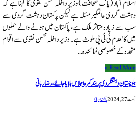
اسلام آباد (پاک صحافت) وزیرِ داخلہ محسن نقوی کا کہنا ہے کہ
دہشت گردی عالمگیر مسئلہ ہے لیکن پاکستان دہشت گردی سے
سب سے زیادہ متاثر ملک ہے، پاکستان میں ہونے والے حملوں
میں کالعدم ٹی ٹی پی ملوث ہے۔ وزیر داخلہ محسن نقوی سے اقوام
متحدہ کے خصوصی نمائندہ …
Read More »
بلوچستان دہشتگردی پر بند کمرہ اجلاس بلایا جائے، رضا ربانی
اگست 27, 2024
پاکستان
0