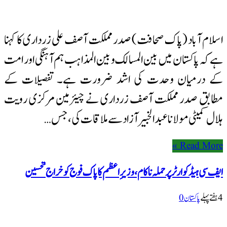
اسلام آباد (پاک صحافت) صدر مملکت آصف علی زرداری کا کہنا
ہے کہ پاکستان میں بین المسالک و بین المذاہب ہم آہنگی اور امت
کے درمیان وحدت کی اشد ضرورت ہے۔ تفصیلات کے
مطابق صدر مملکت آصف زرداری نے چیئرمین مرکزی رویت
ہلال کمیٹی مولانا عبدالخبیر آزاد سے ملاقات کی، جس …
Read More »
ایف سی ہیڈ کوارٹر پر حملہ ناکام، وزیرِ اعظم کا پاک فوج کو خراج تحسین
4 ہفتےپہلے
پاکستان
0