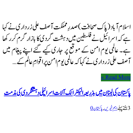
اسلام آباد (پاک صحافت) صدرِ مملکت آصف علی زرداری نے کہا
ہے کہ اسرائیل نے فلسطین میں دہشت گردی کا بازار گرم کر رکھا
ہے۔ عالمی یوم امن کے موقع پر جاری کیے گئے اپنے پیغام میں
آصف علی زرداری نے کہا کہ عالمی یوم امن پر اقوامِ عالم کے …
Read More »
پاکستان کی لبنان میں بذریعہ الیکٹرانک آلات اسرائیلی دہشتگردی کی مذمت
3 ہفتےپہلے
اہم خبریں
,
پاکستان
0