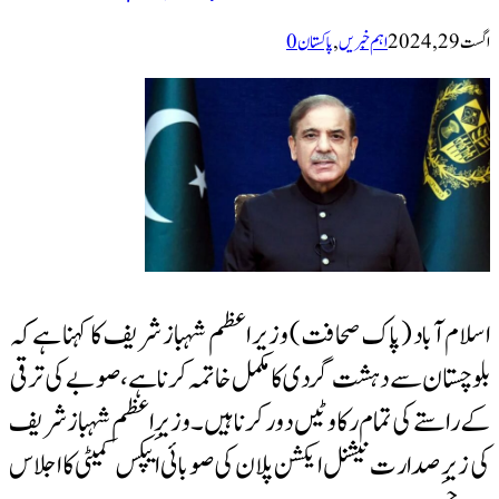
اگست 29, 2024
اہم خبریں
,
پاکستان
0
اسلام آباد (پاک صحافت) وزیر اعظم شہباز شریف کا کہنا ہے کہ
بلوچستان سے دہشت گردی کا مکمل خاتمہ کرنا ہے، صوبے کی ترقی
کے راستے کی تمام رکاوٹیں دور کرنا ہیں۔ وزیرِ اعظم شہباز شریف
کی زیرِ صدارت نیشنل ایکشن پلان کی صوبائی ایپکس کمیٹی کا اجلاس