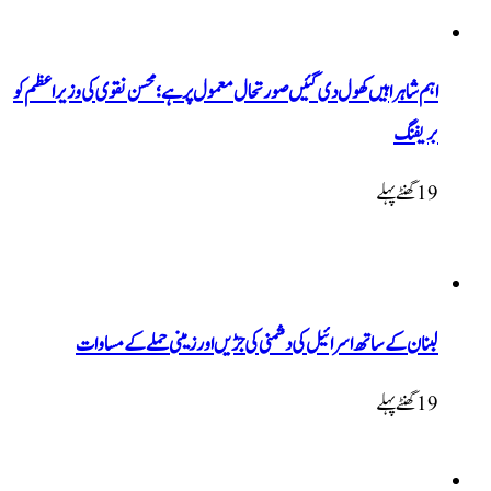
اہم شاہراہیں کھول دی گئیں صورتحال معمول پر ہے؛ محسن نقوی کی وزیراعظم کو
بریفنگ
19 گھنٹےپہلے
لبنان کے ساتھ اسرائیل کی دشمنی کی جڑیں اور زمینی حملے کے مساوات
19 گھنٹےپہلے