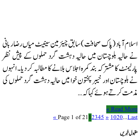
اسلام آباد (پاک صحافت) سابق چیئرمین سینیٹ میاں رضا ربانی
نے حالیہ بلوچستان میں حالیہ دہشت گرد حملوں کے پیش نظر
پارلیمنٹ کا مشترکہ بند کمرہ اجلاس بلانے کا مطالبہ کر دیا۔ انہوں
نے بلوچستان اور خیبر پختون خوا میں حالیہ دہشت گرد حملوں کی
مذمت کرتے ہوئے کہا کہ …
Read More »
Page 1 of 21
1
2
3
4
5
»
10
20
...
Last »
مقبول خبریں