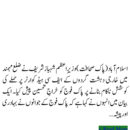
اسلام آباد (پاک صحافت) وزیرِ اعظم شہباز شریف نے ضلع مہمند
میں خارجی دہشت گردوں کے ایف سی ہیڈ کوارٹر پر حملے کی
کوشش ناکام بنانے پر پاک فوج کو خراجِ تحسین پیش کیا۔ ایک
بیان میں انہوں نے کہا ہے کہ پاک فوج کے جوانوں نے بہادری
اور پیشہ …
Read More »