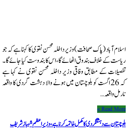
اسلام آباد (پاک صحافت) وزیر داخلہ محسن نقوی کا کہنا ہے کہ جو
ریاست کے خلاف بندوق اٹھائے گا، اس کا بندوست کیا جائے گا۔
تفصیلات کے مطابق وفاقی وزیر داخلہ محسن نقوی نے کہا ہے
کہ 26 اگست کو بلوچستان میں ہونے والا دہشت گردی کا واقعہ
نارمل واقعہ …
Read More »
بلوچستان سے دہشتگردی کا مکمل خاتمہ کرنا ہے، وزیرِ اعظم شہباز شریف