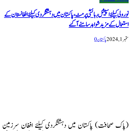
نور ولی کیلئے اسپیشل رہائشی پرمٹ، پاکستان میں دہشتگردی کیلئے افغانستان کے
استعمال کے مزید شواہد سامنے آگئے
ستمبر 1, 2024
پاکستان
0
(پاک صحافت) پاکستان میں دہشتگردی کیلئے افغان سرزمین