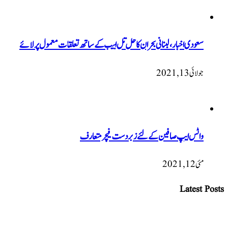
سعودی اخبار، لبنانی بحران کا حل تل ابیب کے ساتھ تعلقات معمول پر لائے
جولائی 13, 2021
واٹس ایپ صافین کے لئے زبردست فیچر متعارف
مئی 12, 2021
Latest Posts