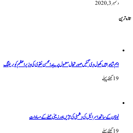
دسمبر 3, 2020
تازہ ترین
اہم شاہراہیں کھول دی گئیں صورتحال معمول پر ہے؛ محسن نقوی کی وزیراعظم کو بریفنگ
19 گھنٹےپہلے
لبنان کے ساتھ اسرائیل کی دشمنی کی جڑیں اور زمینی حملے کے مساوات
19 گھنٹےپہلے