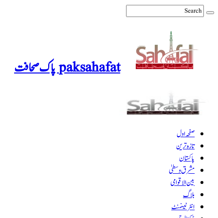
paksahafat پاک صحافت
صفحہ اول
تازہ ترین
پاکستان
مشرق وسطیٰ
بین الاقوامی
بلاگ
انٹرٹینمنٹ