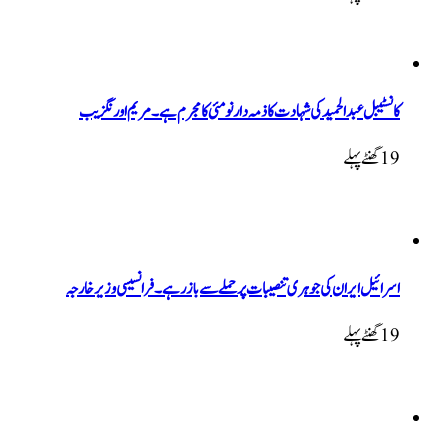
کانسٹیبل عبدالحمید کی شہادت کا ذمہ دار نو مئی کا مجرم ہے۔ مریم اورنگزیب
19 گھنٹےپہلے
اسرائیل ایران کی جوہری تنصیبات پر حملے سے باز رہے۔ فرانسیسی وزیر خارجہ
19 گھنٹےپہلے