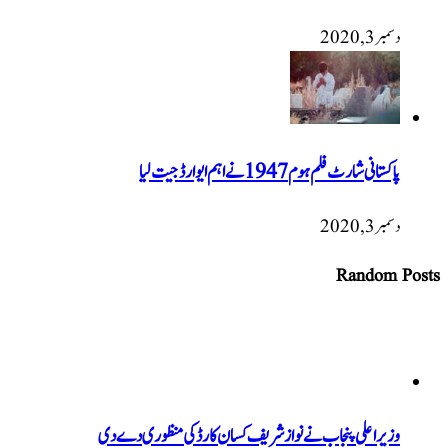
دسمبر 3, 2020
پاکستانی شارٹ فلم ہوم 1947 نےاہم ایوارڈ جیت لیا
دسمبر 3, 2020
Random Posts
وزیراعلی پنجاب نے نوازشریف کسان کارڈ کی منظوری دے دی