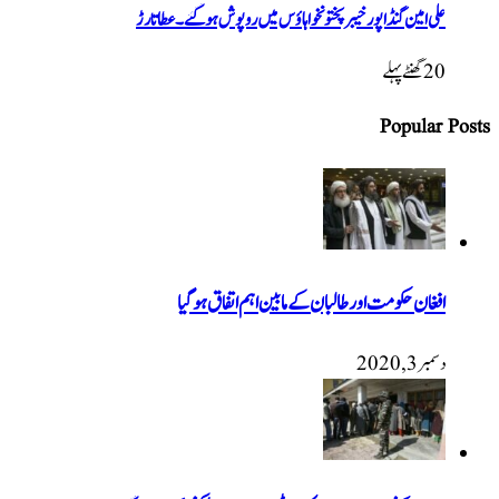
علی امین گنڈاپور خیبرپختونخوا ہاؤس میں روپوش ہو گئے۔ عطا تارڑ
20 گھنٹےپہلے
Popular Posts
افغان حکومت اور طالبان کے مابین اہم اتفاق ہوگیا
دسمبر 3, 2020